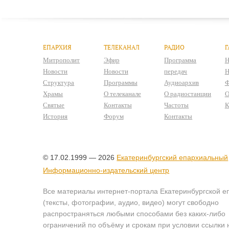
ЕПАРХИЯ
ТЕЛЕКАНАЛ
РАДИО
Г
Митрополит
Эфир
Программа
Н
Новости
Новости
передач
Н
Структура
Программы
Аудиоархив
Ф
Храмы
О телеканале
О радиостанции
О
Святые
Контакты
Частоты
К
История
Форум
Контакты
© 17.02.1999 — 2026
Екатеринбургский епархиальный
Информационно-издательский центр
Все материалы интернет-портала Екатеринбургской е
(тексты, фотографии, аудио, видео) могут свободно
распространяться любыми способами без каких-либо
ограничений по объёму и срокам при условии ссылки 