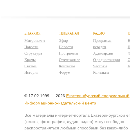
ЕПАРХИЯ
ТЕЛЕКАНАЛ
РАДИО
Г
Митрополит
Эфир
Программа
Н
Новости
Новости
передач
Н
Структура
Программы
Аудиоархив
Ф
Храмы
О телеканале
О радиостанции
О
Святые
Контакты
Частоты
К
История
Форум
Контакты
© 17.02.1999 — 2026
Екатеринбургский епархиальный
Информационно-издательский центр
Все материалы интернет-портала Екатеринбургской е
(тексты, фотографии, аудио, видео) могут свободно
распространяться любыми способами без каких-либо