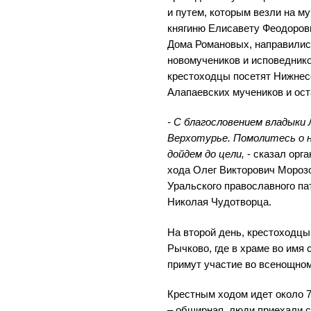
и путем, которым везли на м
княгиню Елисавету Феодоровн
Дома Романовых, направилис
новомучеников и исповеднико
крестоходцы посетят Нижнес
Алапаевских мучеников и ост
- С благословением владыки 
Верхотурье. Помолитесь о н
дойдем до цели,
- сказал орг
хода Олег Викторович Мороз
Уральского православного па
Николая Чудотворца.
На второй день, крестоходцы
Рычково, где в храме во имя
примут участие во всенощном
Крестным ходом идет около 7
– обширная, люди приехали с