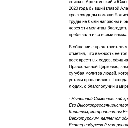
епископ Аргентинский и Южн
2020 года бывший главой Ал
крестоходцам помощи Божией
труды не были напрасны и б
через эти молитвы благодать
пребывала и со всеми нами».
В общении с представителя
отметил, что важность не толь
всех крестных ходов, офици
Православной Церковью, закл
сугубая молитва людей, кот
устами прославляют Господа»
людях, о благополучии и мире
- Нынешний Симеоновский кр
Его Высокопреосвященство
Кириллом, митрополитом Ек
Верхотурским, является одн
Екатеринбургской митрополи