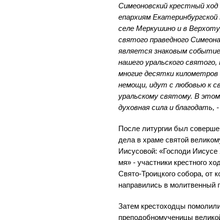
Симеоновский крестный ход 
епархиям Екатеринбургской
селе Меркушино и в Верхот
святого праведного Симеон
является знаковым событие
нашего уральского святого,
многие десятки километров 
немощи, идут с любовью к св
уральскому святому. В этом
духовная сила и благодать,
-
После литургии был соверше
дела в храме святой великом
Иисусовой: «Господи Иисусе
мя» - участники крестного х
Свято-Троицкого собора, от к
направились в молитвенный п
Затем крестоходцы помолили
преподобномученицы велико