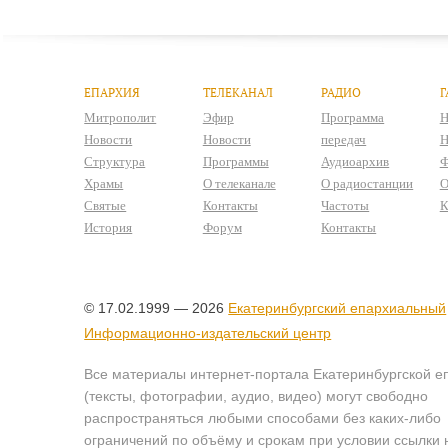
ЕПАРХИЯ
ТЕЛЕКАНАЛ
РАДИО
Г
Митрополит
Эфир
Программа
Н
Новости
Новости
передач
Н
Структура
Программы
Аудиоархив
Ф
Храмы
О телеканале
О радиостанции
О
Святые
Контакты
Частоты
К
История
Форум
Контакты
© 17.02.1999 — 2026
Екатеринбургский епархиальный
Информационно-издательский центр
Все материалы интернет-портала Екатеринбургской е
(тексты, фотографии, аудио, видео) могут свободно
распространяться любыми способами без каких-либо
ограничений по объёму и срокам при условии ссылки 