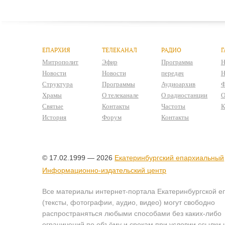
ЕПАРХИЯ
ТЕЛЕКАНАЛ
РАДИО
Г
Митрополит
Эфир
Программа
Н
Новости
Новости
передач
Н
Структура
Программы
Аудиоархив
Ф
Храмы
О телеканале
О радиостанции
О
Святые
Контакты
Частоты
К
История
Форум
Контакты
© 17.02.1999 — 2026
Екатеринбургский епархиальный
Информационно-издательский центр
Все материалы интернет-портала Екатеринбургской е
(тексты, фотографии, аудио, видео) могут свободно
распространяться любыми способами без каких-либо
ограничений по объёму и срокам при условии ссылки 