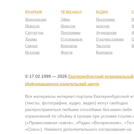
ЕПАРХИЯ
ТЕЛЕКАНАЛ
РАДИО
Г
Митрополит
Эфир
Программа
Н
Новости
Новости
передач
Н
Структура
Программы
Аудиоархив
Ф
Храмы
О телеканале
О радиостанции
О
Святые
Контакты
Частоты
К
История
Форум
Контакты
© 17.02.1999 — 2026
Екатеринбургский епархиальный
Информационно-издательский центр
Все материалы интернет-портала Екатеринбургской е
(тексты, фотографии, аудио, видео) могут свободно
распространяться любыми способами без каких-либо
ограничений по объёму и срокам при условии ссылки 
(«Православная газета», «Радио «Воскресение», «Те
«Союз»). Никакого дополнительного согласования на