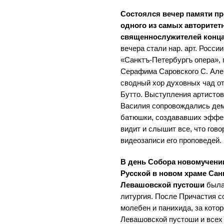
Состоялся вечер памяти пр
одного из самых авторитет
священнослужителей конца 
вечера стали нар. арт. России
«Санктъ-Петербургъ опера», 
Серафима Саровского С. Але
сводный хор духовных чад о
Бутто. Выступления артистов
Василия сопровождались де
батюшки, создававших эффект
видит и слышит все, что гово
видеозаписи его проповедей.
В день Собора новомучени
Русской в новом храме Сан
Левашовской пустоши
была
литургия. После Причастия 
молебен и панихида, за кото
Левашовской пустоши и всех