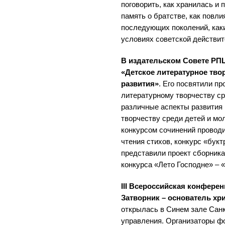
поговорить, как хранилась и
память о братстве, как повл
последующих поколений, как
условиях советской действит
В издательском Совете РПЦ
«Детское литературное твор
развития»
. Его посвятили п
литературному творчеству с
различные аспекты развития 
творчеству среди детей и мо
конкурсом сочинений проводи
чтения стихов, конкурс «бук
представили проект сборника
конкурса «Лето Господне» – 
III Всероссийская конфере
Затворник – основатель хр
открылась в Синем зале Сан
управления. Организаторы ф