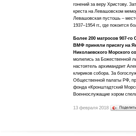
гонений за веру Христову. За
креста на Левашовском мемо
Левашовская пустошь – мест
1937–1954 гг., где покоится б
Более 200 матросов 907-го
ВМФ приняли присягу на Я
Николаевского Морского с
молились за Божественной л
настоятель архимандрит Алек
клириков собора. За богосл
Общественной палаты РФ, пр
фонда «Кронштадтский Морск
Военнослужащие хором спели
13 февраля 2018
Поделит