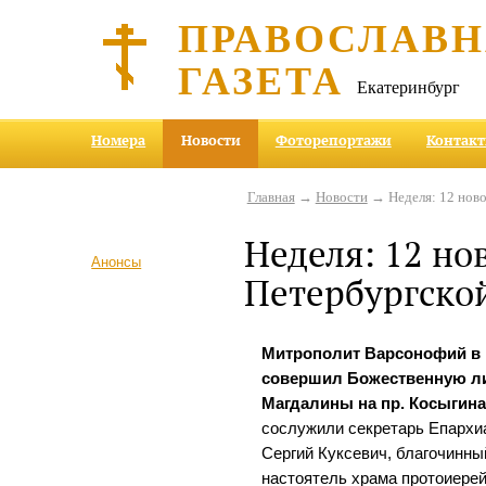
ПРАВОСЛАВ
ГАЗЕТА
Екатеринбург
Номера
Новости
Фоторепортажи
Контак
Главная
→
Новости
→ Неделя: 12 ново
Неделя: 12 но
Анонсы
Петербургско
Митрополит Варсонофий в
совершил Божественную ли
Магдалины на пр. Косыгин
сослужили секретарь Епархи
Сергий Куксевич, благочинны
настоятель храма протоиерей