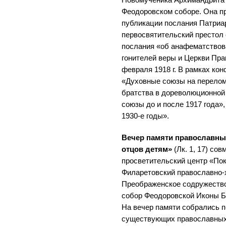
Феодоровском соборе. Она п
публикации послания Патриар
первосвятительский престол от
послания «об анафематствов
гонителей веры и Церкви Пра
февраля 1918 г. В рамках ко
«Духовные союзы на перелом
братства в дореволюционной
союзы до и после 1917 года»
1930-е годы».
Вечер памяти православных
отцов детям»
(Лк. 1, 17) со
просветительский центр «Пок
Филаретовский православно-х
Преображенское содружество
собор Феодоровской Иконы Б
На вечер памяти собрались п
существующих православных 