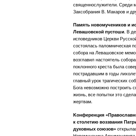
священнослужители. Среди 
Заксобрания В. Макаров и д
Память новомучеников и и
Левашовской пустоши
. В д
исповедников Церкви Русско
состоялась паломническая п
собора на Левашовское мемо
возглавил настоятель собора
поклонного креста была сове
пострадавшим в годы лихоле
главный урок трагических соб
Бога невозможно построить 
жизнь, все попытки это сдел
жертвам.
Kонференция «Православны
к столетию воззвания Патр
духовных союзов»
открылас
Новомученика Архимандрита 