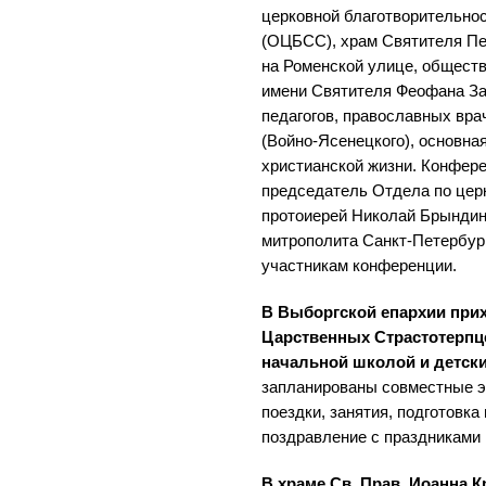
церковной благотворительно
(ОЦБСС), храм Святителя Пе
на Роменской улице, общест
имени Святителя Феофана За
педагогов, православных вра
(Войно-Ясенецкого), основна
христианской жизни. Конфере
председатель Отдела по цер
протоиерей Николай Брындин
митрополита Санкт-Петербур
участникам конференции.
В Выборгской епархии при
Царственных Страстотерпц
начальной школой и детски
запланированы совместные э
поездки, занятия, подготовка
поздравление с праздниками
В храме Св. Прав. Иоанна 