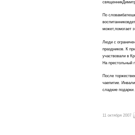
священникДимитр
По словамбатюшк
воспитанниковдет
может,помогает э
Люди с ограниче
праздников. К пр
участвовали в Кр
На престольный п
После торжестве
чаепитие. Инвали
сладкие подарки.
11 октября 2007