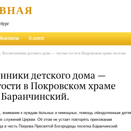
ВНАЯ
бург
Контакты
О газете
 Воспитанники детского дома — частые гости в Покровском храме поселка
нники детского дома —
гости в Покровском храме
 Баранчинский.
 внимание к нуждам больных и немощных, помощь обездоленным детя
х служений Церкви. Об этом не устает повторять прихожанам
да в честь Покрова Пресвятой Богородицы поселка Баранчинский