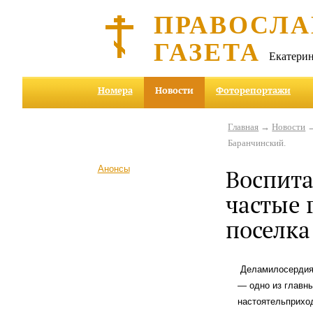
ПРАВОСЛА
ГАЗЕТА
Екатерин
Номера
Новости
Фоторепортажи
Главная
→
Новости
→
Баранчинский.
Анонсы
Воспита
частые 
поселка
Деламилосердия,
— одно из главны
настоятельприхо