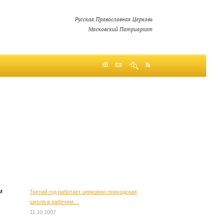
Русская Православная Церковь
Московский Патриархат
м
Третий год работает церковно-приходская
школа в рабочем…
11.10.2007