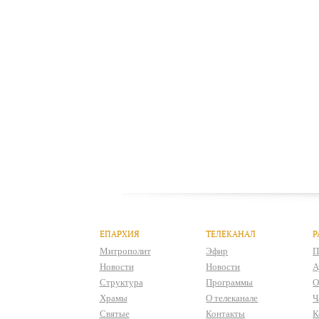
ЕПАРХИЯ
ТЕЛЕКАНАЛ
Р
Митрополит
Эфир
П
Новости
Новости
А
Структура
Программы
О
Храмы
О телеканале
Ч
Святые
Контакты
К