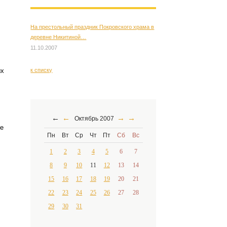
На престольный праздник Покровского храма в
деревне Никитиной…
11.10.2007
ых
к списку
←
←
→
→
Октябрь 2007
е
Пн
Вт
Ср
Чт
Пт
Сб
Вс
1
2
3
4
5
6
7
8
9
10
11
12
13
14
15
16
17
18
19
20
21
22
23
24
25
26
27
28
29
30
31