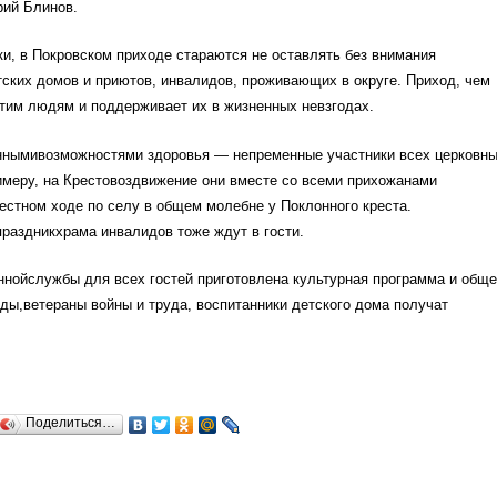
ий Блинов.
и, в Покровском приходе стараются не оставлять без внимания
ских домов и приютов, инвалидов, проживающих в округе. Приход, чем
тим людям и поддерживает их в жизненных невзгодах.
ннымивозможностями здоровья — непременные участники всех церковн
имеру, на Крестовоздвижение они вместе со всеми прихожанами
естном ходе по селу в общем молебне у Поклонного креста.
раздникхрама инвалидов тоже ждут в гости.
ннойслужбы для всех гостей приготовлена культурная программа и обще
ды,ветераны войны и труда, воспитанники детского дома получат
Поделиться…