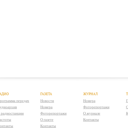
АДИО
ГАЗЕТА
ЖУРНАЛ
рограмма передач
Новости
Номера
П
удиоархив
Номера
Фоторепортажи
О
 радиостанции
Фоторепортажи
О журнале
К
астоты
О газете
Контакты
онтакты
Контакты