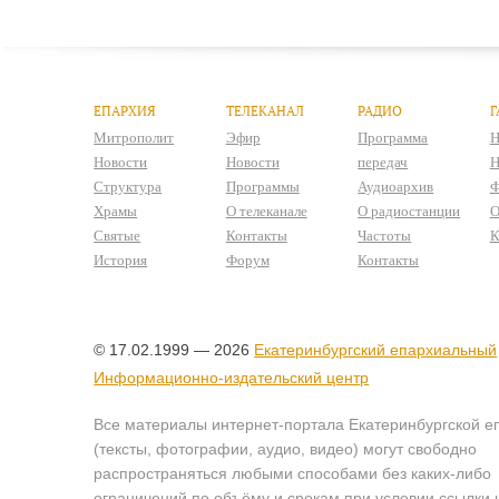
ЕПАРХИЯ
ТЕЛЕКАНАЛ
РАДИО
Г
Митрополит
Эфир
Программа
Н
Новости
Новости
передач
Н
Структура
Программы
Аудиоархив
Ф
Храмы
О телеканале
О радиостанции
О
Святые
Контакты
Частоты
К
История
Форум
Контакты
© 17.02.1999 — 2026
Екатеринбургский епархиальный
Информационно-издательский центр
Все материалы интернет-портала Екатеринбургской е
(тексты, фотографии, аудио, видео) могут свободно
распространяться любыми способами без каких-либо
ограничений по объёму и срокам при условии ссылки 