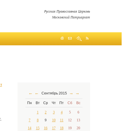
Русская Православная Церковь
Московский Патриархат
т
←
←
→
→
Сентябрь 2015
Пн
Вт
Ср
Чт
Пт
Сб
Вс
1
2
3
4
5
6
,
7
8
9
10
11
12
13
14
15
16
17
18
19
20