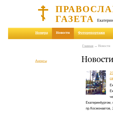
ПРАВОСЛА
ГАЗЕТА
Екатерин
Номера
Новости
Фоторепортажи
Главная
→ Новости
Новост
Анонсы
2
с
Ек
Ек
ч
Екатеринбургом, 
пр.Космонавтов, 