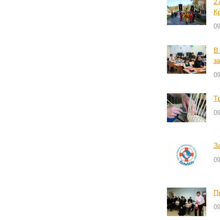
2
К
09
В
з
09
Т
09
З
09
П
09