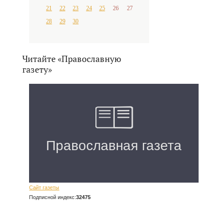
21
22
23
24
25
26
27
28
29
30
Читайте «Православную
газету»
Сайт газеты
Подписной индекс:
32475