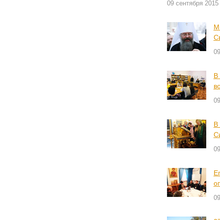
09 сентября 2015
М
С
09
В
в
09
В
С
09
Е
о
09