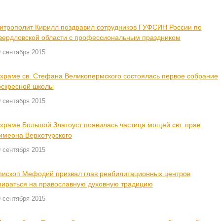
итрополит Кирилл поздравил сотрудников ГУФСИН России по
вердловской области с профессиональным праздником
 сентября 2015
 храме св. Стефана Великопермского состоялась первое собрание
оскресной школы
 сентября 2015
 храме Большой Златоуст появилась частица мощей свт. прав.
имеона Верхотурского
 сентября 2015
пископ Мефодий призвал глав реабилитационных центров
пираться на православную духовную традицию
 сентября 2015