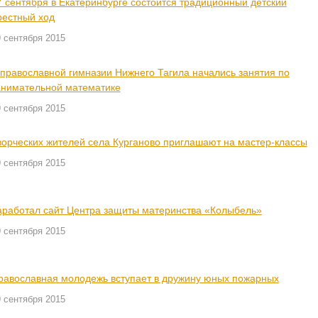
7 сентября в Екатеринбурге состоится традиционный детский
рестный ход
 сентября 2015
 православной гимназии Нижнего Тагила начались занятия по
анимательной математике
 сентября 2015
ворческих жителей села Курганово приглашают на мастер-классы
 сентября 2015
аработал сайт Центра защиты материнства «Колыбель»
 сентября 2015
равославная молодежь вступает в дружину юных пожарных
 сентября 2015