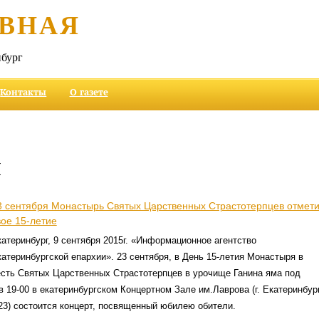
ВНАЯ
бург
Контакты
О газете
и
3 сентября Монастырь Святых Царственных Страстотерпцев отмети
вое 15-летие
атеринбург, 9 сентября 2015г. «Информационное агентство
атеринбургской епархии». 23 сентября, в День 15-летия Монастыря в
есть Святых Царственных Страстотерпцев в урочище Ганина яма под
в 19-00 в екатеринбургском Концертном Зале им.Лаврова (г. Екатеринбург
23) состоится концерт, посвященный юбилею обители.