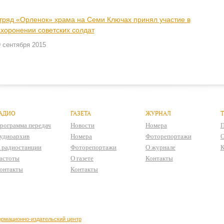
тряд «Орленок» храма на Семи Ключах принял участие в
ахоронении советских солдат
 сентября 2015
АДИО
ГАЗЕТА
ЖУРНАЛ
рограмма передач
Новости
Номера
П
удиоархив
Номера
Фоторепортажи
О
 радиостанции
Фоторепортажи
О журнале
К
астоты
О газете
Контакты
онтакты
Контакты
рмационно-издательский центр