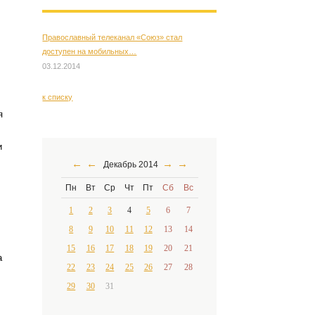
Православный телеканал «Союз» стал
доступен на мобильных…
03.12.2014
к списку
я
и
←
←
→
→
Декабрь 2014
Пн
Вт
Ср
Чт
Пт
Сб
Вс
1
2
3
4
5
6
7
8
9
10
11
12
13
14
15
16
17
18
19
20
21
а
22
23
24
25
26
27
28
29
30
31