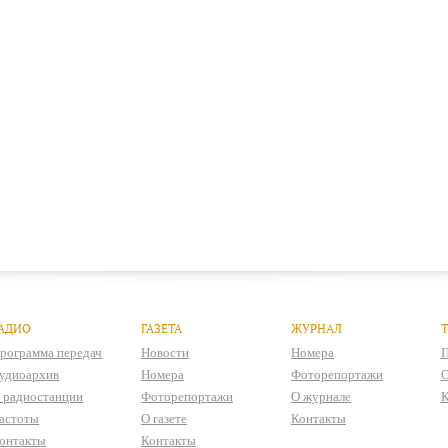
АДИО
ГАЗЕТА
ЖУРНАЛ
рограмма передач
Новости
Номера
П
удиоархив
Номера
Фоторепортажи
О
 радиостанции
Фоторепортажи
О журнале
К
астоты
О газете
Контакты
онтакты
Контакты