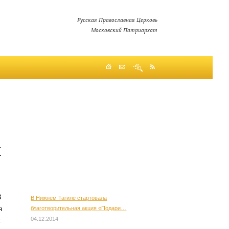
Русская Православная Церковь
Московский Патриархат
х
В
В Нижнем Тагиле стартовала
благотворительная акция «Подари…
я
04.12.2014
х