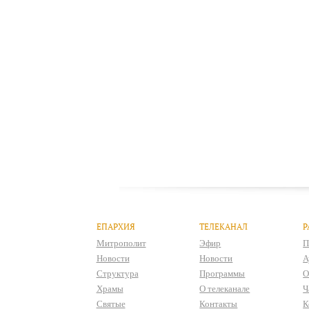
ЕПАРХИЯ
ТЕЛЕКАНАЛ
Р
Митрополит
Эфир
П
Новости
Новости
А
Структура
Программы
О
Храмы
О телеканале
Ч
Святые
Контакты
К