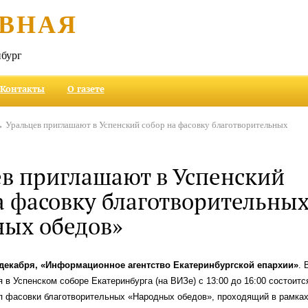
ВНАЯ
бург
Контакты
О газете
 Уральцев приглашают в Успенский собор на фасовку благотворительных
в приглашают в Успенский
а фасовку благотворительны
ных обедов»
 декабря, «Информационное агентство Екатеринбургской епархии»
. 
я в Успенском соборе Екатеринбурга (на ВИЗе) с 13:00 до 16:00 состоитс
п фасовки благотворительных «Народных обедов», проходящий в рамка