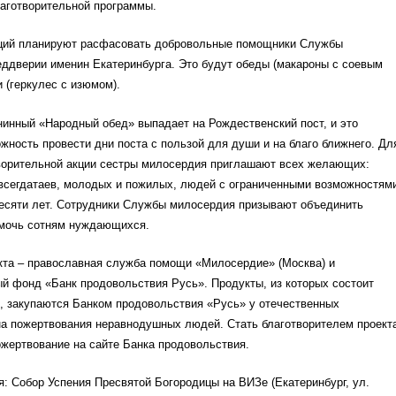
лаготворительной программы.
ций планируют расфасовать добровольные помощники Службы
ддверии именин Екатеринбурга. Это будут обеды (макароны с соевым
и (геркулес с изюмом).
инный «Народный обед» выпадает на Рождественский пост, и это
жность провести дни поста с пользой для души и на благо ближнего. Дл
творительной акции сестры милосердия приглашают всех желающих:
всегдатаев, молодых и пожилых, людей с ограниченными возможностям
десяти лет. Сотрудники Службы милосердия призывают объединить
омочь сотням нуждающихся.
кта – православная служба помощи «Милосердие» (Москва) и
й фонд «Банк продовольствия Русь». Продукты, из которых состоит
, закупаются Банком продовольствия «Русь» у отечественных
на пожертвования неравнодушных людей. Стать благотворителем проект
жертвование на сайте Банка продовольствия.
: Собор Успения Пресвятой Богородицы на ВИЗе (Екатеринбург, ул.