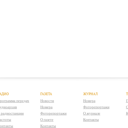
АДИО
ГАЗЕТА
ЖУРНАЛ
рограмма передач
Новости
Номера
П
удиоархив
Номера
Фоторепортажи
О
 радиостанции
Фоторепортажи
О журнале
К
астоты
О газете
Контакты
онтакты
Контакты