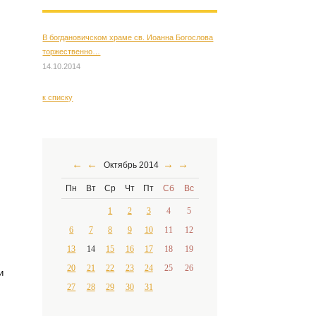
В богдановичском храме св. Иоанна Богослова
торжественно…
14.10.2014
к списку
←
←
→
→
Октябрь 2014
Пн
Вт
Ср
Чт
Пт
Сб
Вс
1
2
3
4
5
6
7
8
9
10
11
12
13
14
15
16
17
18
19
20
21
22
23
24
25
26
и
27
28
29
30
31