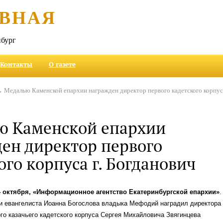
ВНАЯ
бург
Контакты
О газете
 Медалью Каменской епархии награжден директор первого кадетского корпуса
ю Каменской епархии
ен директор первого
ого корпуса г. Богданович
4 октября, «Информационное агентство Екатеринбургской епархии»
.
 и евангелиста Иоанна Богослова владыка Мефодий наградил директора
го казачьего кадетского корпуса Сергея Михайловича Звягинцева