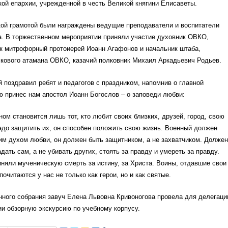
ой епархии, учрежденной в честь Великой княгини Елисаветы.
кой грамотой были награждены ведущие преподаватели и воспитатели
а. В торжественном мероприятии приняли участие духовник ОВКО,
ик митрофорный протоиерей Иоанн Агафонов и начальник штаба,
скового атамана ОВКО, казачий полковник Михаил Аркадьевич Родьев.
поздравил ребят и педагогов с праздником, напомнив о главной
ю принес нам апостол Иоанн Богослов – о заповеди любви:
ом становится лишь тот, кто любит своих близких, друзей, город, свою
надо защитить их, он способен положить свою жизнь. Военный должен
им духом любви, он должен быть защитником, а не захватчиком. Должен
дать сам, а не убивать других, стоять за правду и умереть за правду.
няли мученическую смерть за истину, за Христа. Воины, отдавшие свои
почитаются у нас не только как герои, но и как святые.
ного собрания завуч Елена Львовна Кривоногова провела для делегаци
и обзорную экскурсию по учебному корпусу.