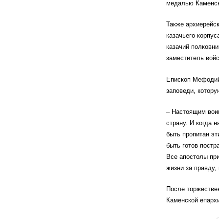
медалью Каменск
Также архиерейс
казачьего корпус
казачий полковн
заместитель вой
Епископ Мефодий 
заповеди, котору
– Настоящим воин
страну. И когда 
быть пропитан эт
быть готов постра
Все апостолы при
жизни за правду, 
После торжествен
Каменской епархи