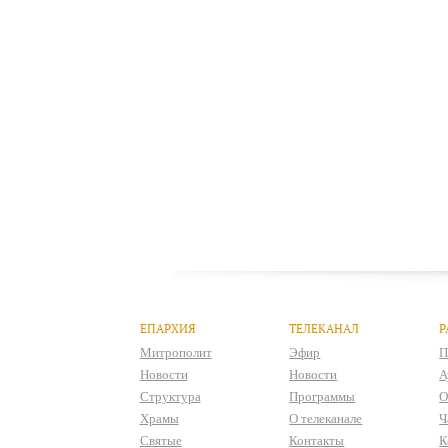
ЕПАРХИЯ
ТЕЛЕКАНАЛ
Р
Митрополит
Эфир
П
Новости
Новости
А
Структура
Программы
О
Храмы
О телеканале
Ч
Святые
Контакты
К