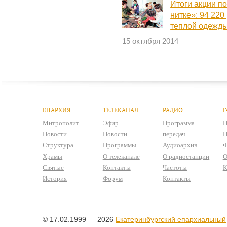
Итоги акции п
нитке»: 94 220
теплой одежды
15 октября 2014
ЕПАРХИЯ
ТЕЛЕКАНАЛ
РАДИО
Г
Митрополит
Эфир
Программа
Н
Новости
Новости
передач
Н
Структура
Программы
Аудиоархив
Ф
Храмы
О телеканале
О радиостанции
О
Святые
Контакты
Частоты
К
История
Форум
Контакты
© 17.02.1999 — 2026
Екатеринбургский епархиальный