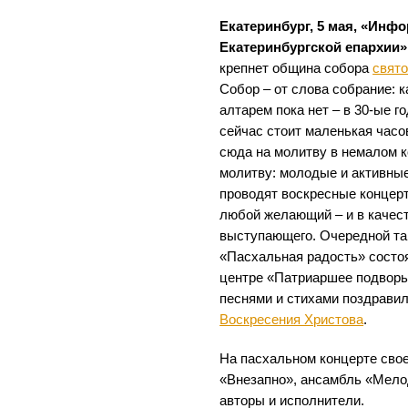
Екатеринбург, 5 мая, «Инф
Екатеринбургской епархии»
крепнет община собора
свят
Собор – от слова собрание: к
алтарем пока нет – в 30-ые г
сейчас стоит маленькая часо
сюда на молитву в немалом к
молитву: молодые и активны
проводят воскресные концерт
любой желающий – и в качест
выступающего. Очередной та
«Пасхальная радость» состо
центре «Патриаршее подворье
песнями и стихами поздравил
Воскресения Христова
.
На пасхальном концерте свое
«Внезапно», ансамбль «Мело
авторы и исполнители.