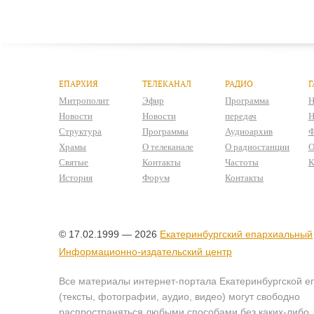
ЕПАРХИЯ
ТЕЛЕКАНАЛ
РАДИО
Г
Митрополит
Эфир
Программа
Н
Новости
Новости
передач
Н
Структура
Программы
Аудиоархив
Ф
Храмы
О телеканале
О радиостанции
О
Святые
Контакты
Частоты
К
История
Форум
Контакты
© 17.02.1999 — 2026
Екатеринбургский епархиальный
Информационно-издательский центр
Все материалы интернет-портала Екатеринбургской е
(тексты, фотографии, аудио, видео) могут свободно
распространяться любыми способами без каких-либо