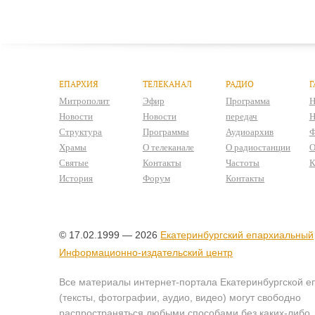
ЕПАРХИЯ
ТЕЛЕКАНАЛ
РАДИО
Г
Митрополит
Эфир
Программа
Н
Новости
Новости
передач
Н
Структура
Программы
Аудиоархив
Ф
Храмы
О телеканале
О радиостанции
О
Святые
Контакты
Частоты
К
История
Форум
Контакты
© 17.02.1999 — 2026
Екатеринбургский епархиальный
Информационно-издательский центр
Все материалы интернет-портала Екатеринбургской е
(тексты, фотографии, аудио, видео) могут свободно
распространяться любыми способами без каких-либо