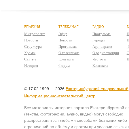
ЕПАРХИЯ
ТЕЛЕКАНАЛ
РАДИО
Г
Митрополит
Эфир
Программа
Н
Новости
Новости
передач
Н
Структура
Программы
Аудиоархив
Ф
Храмы
О телеканале
О радиостанции
О
Святые
Контакты
Частоты
К
История
Форум
Контакты
© 17.02.1999 — 2026
Екатеринбургский епархиальный
Информационно-издательский центр
Все материалы интернет-портала Екатеринбургской е
(тексты, фотографии, аудио, видео) могут свободно
распространяться любыми способами без каких-либо
ограничений по объёму и срокам при условии ссылки 