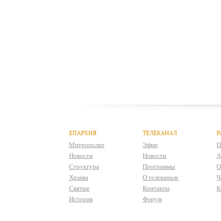
ЕПАРХИЯ
ТЕЛЕКАНАЛ
Р
Митрополит
Эфир
П
Новости
Новости
А
Структура
Программы
О
Храмы
О телеканале
Ч
Святые
Контакты
К
История
Форум