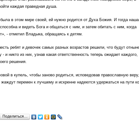
войти каждая праведная душа.
 была в этом мире своей, ей нужно родится от Духа Божия. И тогда наша
способна и видеть Бога и общаться с ним, и затем обитать с ним, когда
ет», - отметил Владыка, обращаясь к детям.
есть ребят и девочек самых разных возрастов решили, что будут отнын
 - и никто из них, узнав какая ответственность теперь ожидает каждого,
воего решения.
овой в купель, чтобы заново родиться, исповедовав православную веру
о жаждут перемен к лучшему и искренне надеются удержаться на пути к
Поделиться…