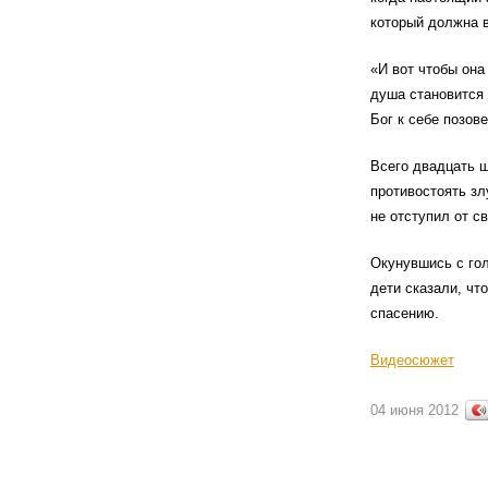
который должна 
«И вот чтобы она
душа становится 
Бог к себе позов
Всего двадцать ш
противостоять злу
не отступил от с
Окунувшись с гол
дети сказали, чт
спасению.
Видеосюжет
04 июня 2012