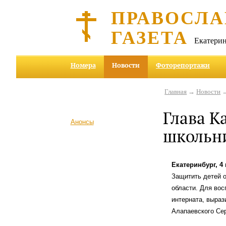
ПРАВОСЛА
ГАЗЕТА
Екатерин
Номера
Новости
Фоторепортажи
Главная
→
Новости
→
Глава К
Анонсы
школьни
Екатеринбург, 4
Защитить детей о
области. Для во
интерната, выра
Алапаевского Сер