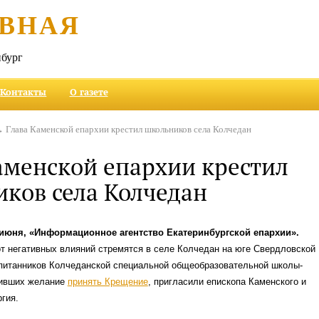
ВНАЯ
бург
Контакты
О газете
 Глава Каменской епархии крестил школьников села Колчедан
аменской епархии крестил
ков села Колчедан
 июня, «Информационное агентство Екатеринбургской епархии».
т негативных влияний стремятся в селе Колчедан на юге Свердловской
спитанников Колчеданской специальной общеобразовательной школы-
зивших желание
принять Крещение
, пригласили епископа Каменского и
гия.