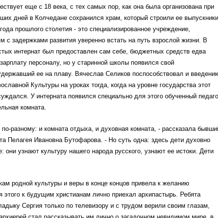
ствует еще с 18 века, с тех самых пор, как она была организована при
ших дней в Колчедане сохранился храм, который строили ее выпускники
года прошлого столетия - это специализированное учреждение,
 с задержками развития уверенно встать на путь взрослой жизни. В
стых интернат был предоставлен сам себе, бюджетных средств едва
 зарплату персоналу, но у старинной школы появился свой
удержавший ее на плаву. Вячеслав Селиков поспособствовал и введени
ославной Культуры на уроках тогда, когда на уровне государства этот
суждался. У интерната появился специально для этого обученный педаго
льная комната.
по-разному: и комната отдыха, и духовная комната, - рассказала бывши
та Пелагея Ивановна Бутофарова. - Но суть одна: здесь дети духовно
е: они узнают культуру нашего народа русского, узнают ее истоки. Дети
окам родной культуры и веры в конце концов привела к желанию
я этого к будущим христианам лично приехал архипастырь. Ребята
адыку Сергия только по телевизору и с трудом верили своим глазам,
архиерей стал рассказывать им лично о загадочном невидимом мире, в