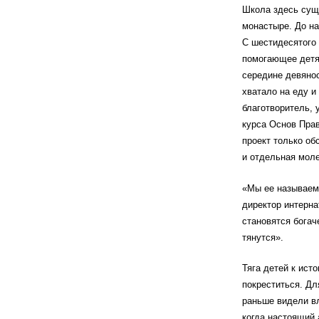
Школа здесь суще
монастыре. До на
С шестидесятого 
помогающее детям
середине девяно
хватало на еду и
благотворитель, 
курса Основ Прав
проект только об
и отдельная моле
«Мы ее называем 
директор интерна
становятся богач
тянутся».
Тяга детей к ист
покреститься. Дл
раньше видели вл
когда настоящий 