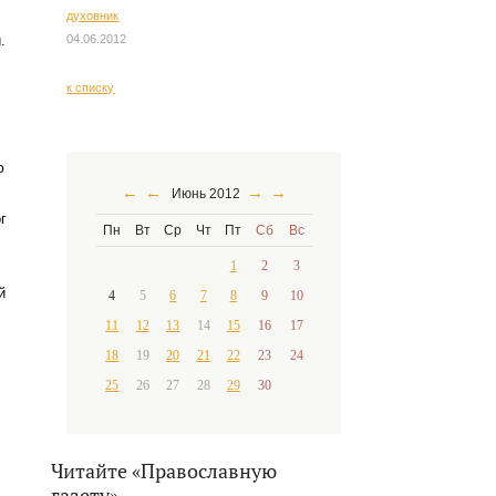
духовник
04.06.2012
.
к списку
ю
←
←
→
→
Июнь 2012
г
Пн
Вт
Ср
Чт
Пт
Сб
Вс
1
2
3
й
4
5
6
7
8
9
10
11
12
13
14
15
16
17
18
19
20
21
22
23
24
25
26
27
28
29
30
Читайте «Православную
газету»