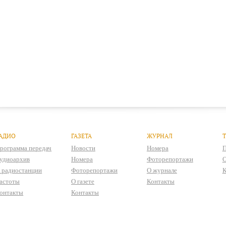
АДИО
ГАЗЕТА
ЖУРНАЛ
рограмма передач
Новости
Номера
П
удиоархив
Номера
Фоторепортажи
О
 радиостанции
Фоторепортажи
О журнале
К
астоты
О газете
Контакты
онтакты
Контакты