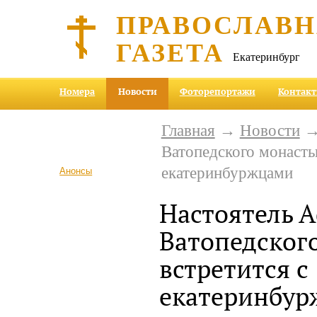
ПРАВОСЛАВ
ГАЗЕТА
Екатеринбург
Номера
Новости
Фоторепортажи
Контак
Главная
→
Новости
→ 
Ватопедского монасты
екатеринбуржцами
Анонсы
Настоятель 
Ватопедског
встретится с
екатеринбу