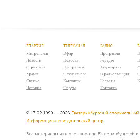
ЕПАРХИЯ
ТЕЛЕКАНАЛ
РАДИО
Г
Митрополит
Эфир
Программа
Н
Новости
Новости
передач
Н
Структура
Программы
Аудиоархив
Ф
Храмы
О телеканале
О радиостанции
О
Святые
Контакты
Частоты
К
История
Форум
Контакты
© 17.02.1999 — 2026
Екатеринбургский епархиальный
Информационно-издательский центр
Все материалы интернет-портала Екатеринбургской е