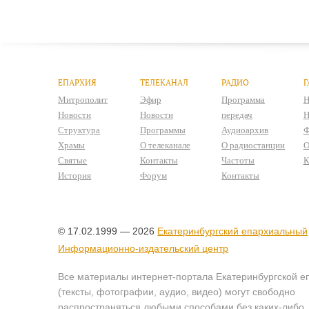
ЕПАРХИЯ
ТЕЛЕКАНАЛ
РАДИО
Г
Митрополит
Эфир
Программа
Н
Новости
Новости
передач
Н
Структура
Программы
Аудиоархив
Ф
Храмы
О телеканале
О радиостанции
О
Святые
Контакты
Частоты
К
История
Форум
Контакты
© 17.02.1999 — 2026
Екатеринбургский епархиальный
Информационно-издательский центр
Все материалы интернет-портала Екатеринбургской е
(тексты, фотографии, аудио, видео) могут свободно
распространяться любыми способами без каких-либо