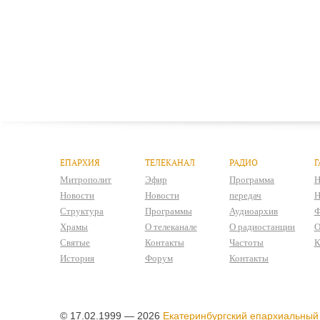
ЕПАРХИЯ
ТЕЛЕКАНАЛ
РАДИО
Г
Митрополит
Эфир
Программа
Н
Новости
Новости
передач
Н
Структура
Программы
Аудиоархив
Ф
Храмы
О телеканале
О радиостанции
О
Святые
Контакты
Частоты
К
История
Форум
Контакты
© 17.02.1999 — 2026
Екатеринбургский епархиальный