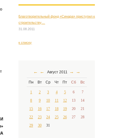
го
Благотворительный фонд «Синара» приступил к
строительству…
31.08.2011
к списку
←
←
→
→
т
Август 2011
Пн
Вт
Ср
Чт
Пт
Сб
Вс
1
2
3
4
5
6
7
8
9
10
11
12
13
14
15
16
17
18
19
20
21
22
23
24
25
26
27
28
МИ
29
30
31
и»
НА