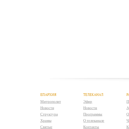
ЕПАРХИЯ
ТЕЛЕКАНАЛ
Р
Митрополит
Эфир
П
Новости
Новости
А
Структура
Программы
О
Храмы
О телеканале
Ч
Святые
Контакты
К