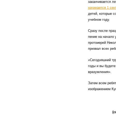
заканчивается ле
начинается 1 сен
детей, которые с
учебном году.
Сразу после пра
пение на начало 
протоиерей Нико
призвал всех реб
«Сегодняшний тру
годы и вы будете
вразумления».
Затем всем ребят
изображением Ку
(с