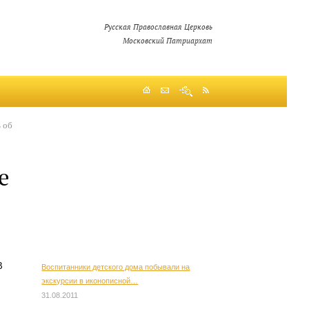
Русская Православная Церковь
Московский Патриархат
 об
е
В
Воспитанники детского дома побывали на
экскурсии в иконописной…
31.08.2011