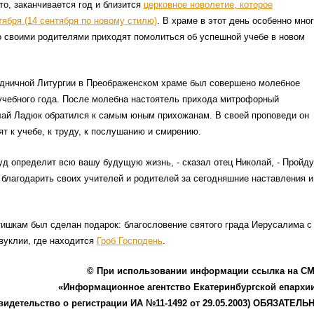
то, заканчивается год и близится
церковное новолетие, которое
тября (14 сентября по новому стилю)
. В храме в этот день особенно мно
о своими родителями приходят помолиться об успешной учебе в новом
здничной Литургии в Преображенском храме был совершено молебное
учебного года. После молебна настоятель прихода митрофорный
лай Ладюк обратился к самым юным прихожанам. В своей проповеди он
ят к учебе, к труду, к послушанию и смирению.
д определит всю вашу будущую жизнь, - сказал отец Николай, - Пройду
 благодарить своих учителей и родителей за сегодняшние наставления и
ишкам был сделан подарок: благословение святого града Иерусалима с
вуклии, где находится
Гроб Господень
.
© При использовании информации ссылка на С
«Информационное агентство Екатеринбургской епархи
видетельство о регистрации ИА №11-1492 от 29.05.2003) ОБЯЗАТЕЛЬ