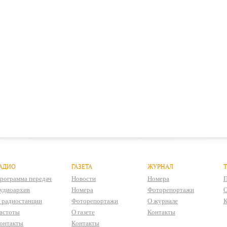
АДИО
ГАЗЕТА
ЖУРНАЛ
рограмма передач
Новости
Номера
П
удиоархив
Номера
Фоторепортажи
О
 радиостанции
Фоторепортажи
О журнале
К
астоты
О газете
Контакты
онтакты
Контакты