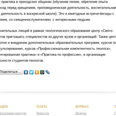
 практика в приходских общинах (обучение пению, обретение опыта
сед перед крещением, проповедническая деятельность, воспитательная
деятельность в воскресной школе). Это и ежегодные встречи-беседы с
еем, со священнослужителями, с интересными людьми.
нительных лекций в рамках теологического образования центр «Свято-
тов приглашать специалистов из других вузов и организаций. Также цент
отке и внедрении дополнительных образовательных программ, курсов п
сультированию, курсов «Профессиональная компетентность теолога»,
тированная практика» и «Практика по профессии», в организации
ьности студентов-теологов.
Поделиться…
АДИО
ГАЗЕТА
ЖУРНАЛ
рограмма передач
Новости
Номера
П