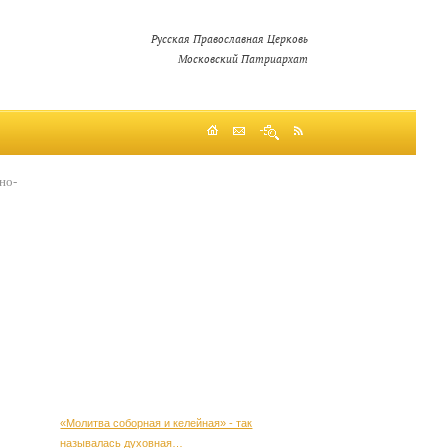
Русская Православная Церковь
Московский Патриархат
но-
-
ю
«Молитва соборная и келейная» - так
называлась духовная…