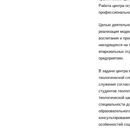
Работа центра о
профессионально-
Целью деятельнос
реализация моде
воспитания и про
находящихся на 
епархиальных отд
предприятиях.
В задачи центра
теологической сп
служения согласн
студентов теолог
теологической шк
специальности дл
образовательного
консультирования
особенностей соц