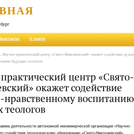
ВНАЯ
бург
Контакты
О газете
 Научно-практический центр «Свято-Николаевский» окажет содействие духов
итанию будущих теологов
практический центр «Свято
вский» окажет содействие
о-нравственному воспитани
 теологов
рамма деятельности автономной некоммерческой организации «Научно-
тр содействия теологическому образованию «Свято-Николаевский».