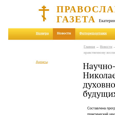
ПРАВОСЛА
ГАЗЕТА
Екатерин
Номера
Новости
Фоторепортажи
Главная
→
Новости
→
нравственному восп
Анонсы
Научно-
Николае
духовн
будущих
Составлена прог
практический цен