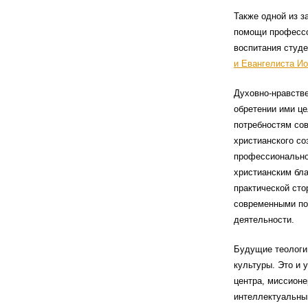
Также одной из з
помощи профессо
воспитания студе
и Евангелиста И
Духовно-нравств
обретении ими це
потребностям со
христианского со
профессионально-
христианским бл
практической сто
современными по
деятельности.
Будущие теологи
культуры. Это и 
центра, миссионе
интеллектуальный