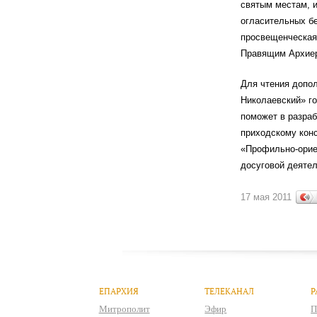
святым местам, и
огласительных бе
просвещенческая 
Правящим Архиер
Для чтения допол
Николаевский» го
поможет в разраб
приходскому кон
«Профильно-ориен
досуговой деятел
17 мая 2011
ЕПАРХИЯ
ТЕЛЕКАНАЛ
Р
Митрополит
Эфир
П