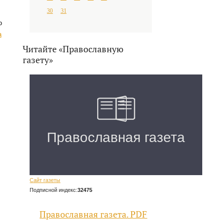
30
31
о
а
Читайте «Православную
газету»
Сайт газеты
Подписной индекс:
32475
Православная газета. PDF