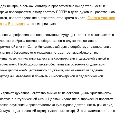
адач центра, в рамках культурно-просветительской деятельности и
рско-преподавательскому составу РГППУ в деле духовно-нравственног
нтов, является участие в строительстве храма в честь
Святого Апостол
оанна Богослова
на территории вуза.
енное и профессиональное воспитание будущих теологов заключается в
лостного образа церковно-общественного служения, согласно
временной жизни. Свято-Николаевский центр содействует становлению
знания и богословского мышления студентов, выработке у них
значимых личностных качеств, в соответствии с церковной этикой и
агочестием. Необходимо также обеспечивать освоение студентами
роны церковно-общественного служения, что означает овладение
дходами, методами и приемами миссионерской и педагогической
 черпают духовное богатство личности из сокровищницы христианской
участие в литургической жизни Церкви, и участие в творческих проектах
рское служение и просветительско-культурная деятельность (киноклуб,
 клуб, педагогический отряд, кукольный театр). Это и паломничество по