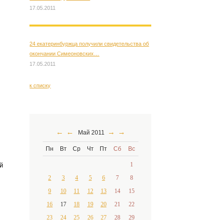
17.05.2011
24 екатеринбуржца получили свидетельства об
окончании Симеоновских…
17.05.2011
к списку
←
←
→
→
Май 2011
Пн
Вт
Ср
Чт
Пт
Сб
Вс
1
й
2
3
4
5
6
7
8
9
10
11
12
13
14
15
16
17
18
19
20
21
22
23
24
25
26
27
28
29