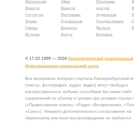
Митрополит
Эфир
Программа
Н
Новости
Новости
передач
Н
Структура
Программы
Аудиоархив
Ф
Храмы
О телеканале
О радиостанции
О
Святые
Контакты
Частоты
К
История
Форум
Контакты
© 17.02.1999 — 2026
Екатеринбургский епархиальный
Информационно-издательский центр
Все материалы интернет-портала Екатеринбургской е
(тексты, фотографии, аудио, видео) могут свободно
распространяться любыми способами без каких-либо
ограничений по объёму и срокам при условии ссылки 
(«Православная газета», «Радио «Воскресение», «Те
«Союз»). Никакого дополнительного согласования на
перепечатку или иное воспроизведение не требуется.