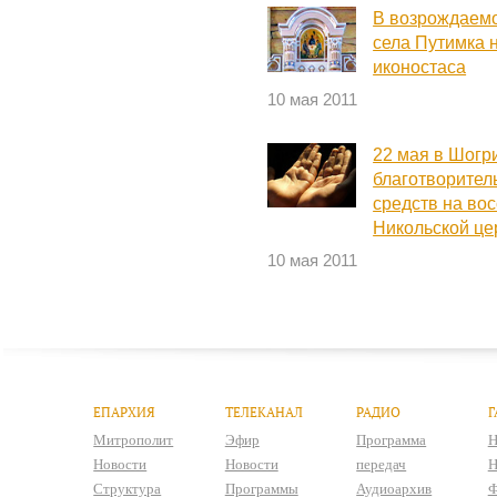
В возрождаем
села Путимка 
иконостаса
10 мая 2011
22 мая в Шогр
благотворител
средств на во
Никольской це
10 мая 2011
ЕПАРХИЯ
ТЕЛЕКАНАЛ
РАДИО
Г
Митрополит
Эфир
Программа
Н
Новости
Новости
передач
Н
Структура
Программы
Аудиоархив
Ф