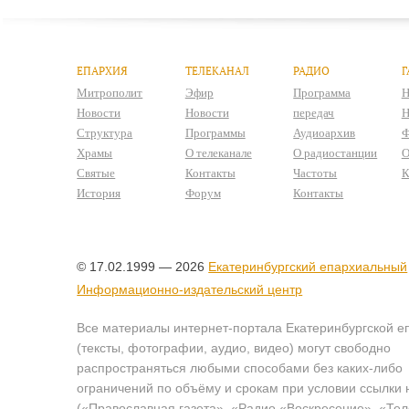
ЕПАРХИЯ
ТЕЛЕКАНАЛ
РАДИО
Г
Митрополит
Эфир
Программа
Н
Новости
Новости
передач
Н
Структура
Программы
Аудиоархив
Ф
Храмы
О телеканале
О радиостанции
О
Святые
Контакты
Частоты
К
История
Форум
Контакты
© 17.02.1999 — 2026
Екатеринбургский епархиальный
Информационно-издательский центр
Все материалы интернет-портала Екатеринбургской е
(тексты, фотографии, аудио, видео) могут свободно
распространяться любыми способами без каких-либо
ограничений по объёму и срокам при условии ссылки 
(«Православная газета», «Радио «Воскресение», «Те