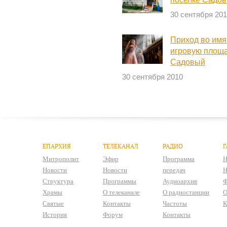
30 сентября 20
Приход во имя
игровую площа
Садовый
30 сентября 2010
ЕПАРХИЯ
ТЕЛЕКАНАЛ
РАДИО
Г
Митрополит
Эфир
Программа
Н
Новости
Новости
передач
Н
Структура
Программы
Аудиоархив
Ф
Храмы
О телеканале
О радиостанции
О
Святые
Контакты
Частоты
К
История
Форум
Контакты