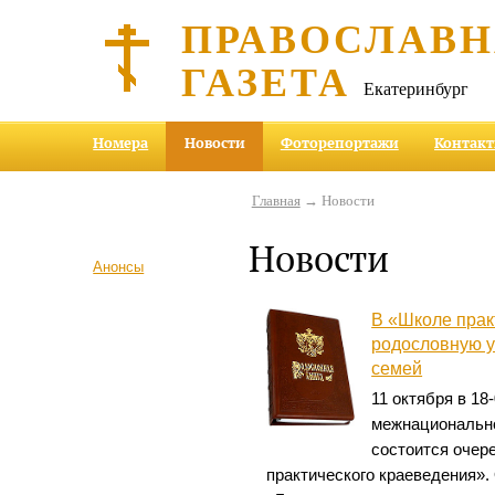
ПРАВОСЛАВ
ГАЗЕТА
Екатеринбург
Номера
Новости
Фоторепортажи
Контак
Главная
→ Новости
Новости
Анонсы
В «Школе прак
родословную у
семей
11 октября в 18
межнационально
состоится очер
практического краеведения».