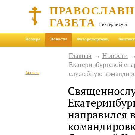
ПРАВОСЛАВ
ГАЗЕТА
Екатеринбург
Номера
Новости
Фоторепортажи
Контак
Главная
→
Новости
→
Екатеринбургской епа
служебную командиро
Анонсы
Священносл
Екатеринбур
направился 
командировк