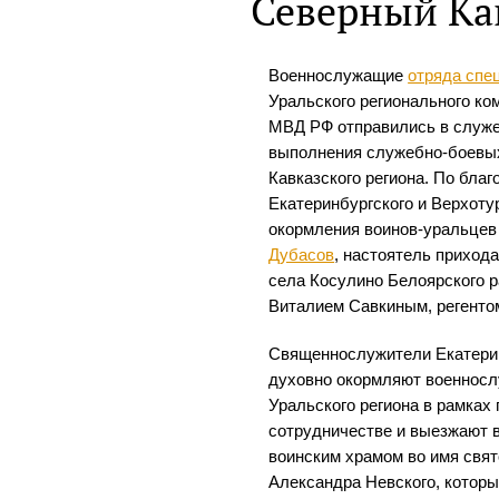
Северный Ка
Военнослужащие
отряда спе
Уральского регионального ко
МВД РФ отправились в служ
выполнения служебно-боевых
Кавказского региона. По бла
Екатеринбургского и Верхоту
окормления воинов-уральцев
Дубасов
, настоятель приход
села Косулино Белоярского 
Виталием Савкиным, регентом
Священнослужители Екатерин
духовно окормляют военносл
Уральского региона в рамках
сотрудничестве и выезжают 
воинским храмом во имя свят
Александра Невского, которы