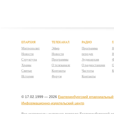
ЕПАРХИЯ
ТЕЛЕКАНАЛ
РАДИО
Г
Митрополит
Эфир
Программа
Н
Новости
Новости
передач
Н
Структура
Программы
Аудиоархив
Ф
Храмы
О телеканале
О радиостанции
О
Святые
Контакты
Частоты
К
История
Форум
Контакты
© 17.02.1999 — 2026
Екатеринбургский епархиальный
Информационно-издательский центр
Все материалы интернет-портала Екатеринбургской е