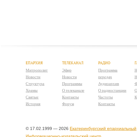
ЕПАРХИЯ
ТЕЛЕКАНАЛ
РАДИО
Г
Митрополит
Эфир
Программа
Н
Новости
Новости
передач
Н
Структура
Программы
Аудиоархив
Ф
Храмы
О телеканале
О радиостанции
О
Святые
Контакты
Частоты
К
История
Форум
Контакты
© 17.02.1999 — 2026
Екатеринбургский епархиальный
Информационно-издательский центр