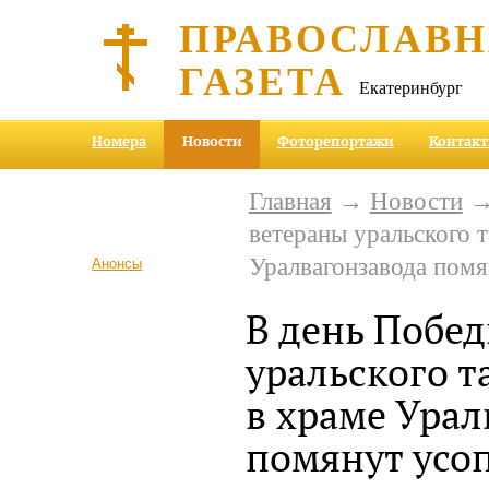
ПРАВОСЛАВ
ГАЗЕТА
Екатеринбург
Номера
Новости
Фоторепортажи
Контак
Главная
→
Новости
→
ветераны уральского 
Уралвагонзавода пом
Анонсы
В день Побе
уральского т
в храме Урал
помянут усо