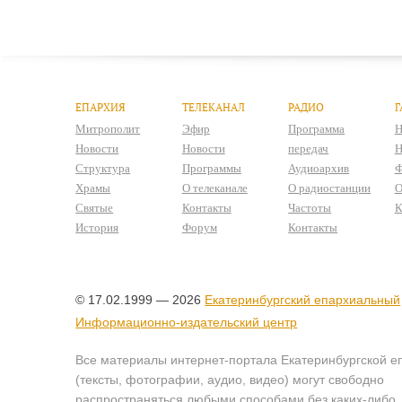
ЕПАРХИЯ
ТЕЛЕКАНАЛ
РАДИО
Г
Митрополит
Эфир
Программа
Н
Новости
Новости
передач
Н
Структура
Программы
Аудиоархив
Ф
Храмы
О телеканале
О радиостанции
О
Святые
Контакты
Частоты
К
История
Форум
Контакты
© 17.02.1999 — 2026
Екатеринбургский епархиальный
Информационно-издательский центр
Все материалы интернет-портала Екатеринбургской е
(тексты, фотографии, аудио, видео) могут свободно
распространяться любыми способами без каких-либо