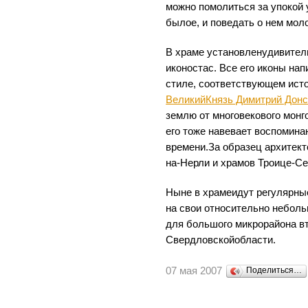
можно помолиться за упокой
былое, и поведать о нем мол
В храме установленудивител
иконостас. Все его иконы на
стиле, соответствующем исто
ВеликийКнязь Димитрий Донс
землю от многовекового монг
его тоже навевает воспомина
времени.За образец архитект
на-Нерли и храмов Троице-С
Ныне в храмеидут регулярные
на свои относительно небол
для большого микрорайона вт
Свердловскойобласти.
07 мая 2007
Поделиться…