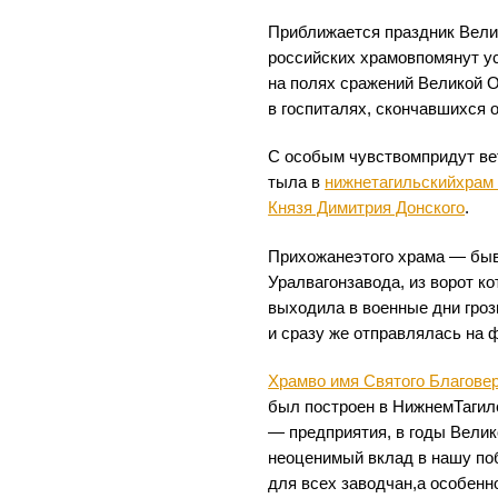
Приближается праздник Велик
российских храмовпомянут у
на полях сражений Великой 
в госпиталях, скончавшихся 
С особым чувствомпридут ве
тыла в
нижнетагильскийхрам 
Князя Димитрия Донского
.
Прихожанеэтого храма — бы
Уралвагонзавода, из ворот к
выходила в военные дни гро
и сразу же отправлялась на ф
Храмво имя Святого Благовер
был построен в НижнемТагил
— предприятия, в годы Вели
неоценимый вклад в нашу поб
для всех заводчан,а особенно