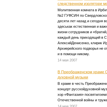
следственном изоляторе м
Молитвенная комната в Ирби
№2 ГУФСИН по Свердловской
десяти лет назад и сегодня 
здеськак естественная и ва
жизни сотрудников и «братий
каждый день приходящий в 
АлексийДенисенко, клирик Ир
Архиерейского подворья не о
и в помощи никому.
14 мая 2007
В Преображенском храме С
духовной музыки
В храме в честь Преображен
концерт русскойдуховной му
хор «Фантазия» посвятилзем
Отечественной войны и труж
14 мая 2007