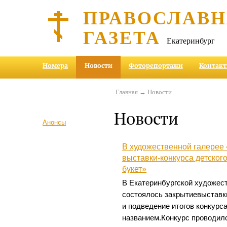
ПРАВОСЛАВ
ГАЗЕТА
Екатеринбург
Номера
Новости
Фоторепортажи
Контак
Главная
→ Новости
Новости
Анонсы
В художественной галерее 
выставки-конкурса детског
букет»
В Екатеринбургской художес
состоялось закрытиевыставк
и подведение итогов конкурса
названием.Конкурс проводилс