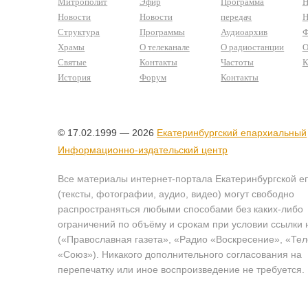
Митрополит
Эфир
Программа
Н
Новости
Новости
передач
Н
Структура
Программы
Аудиоархив
Ф
Храмы
О телеканале
О радиостанции
О
Святые
Контакты
Частоты
К
История
Форум
Контакты
© 17.02.1999 — 2026
Екатеринбургский епархиальный
Информационно-издательский центр
Все материалы интернет-портала Екатеринбургской е
(тексты, фотографии, аудио, видео) могут свободно
распространяться любыми способами без каких-либо
ограничений по объёму и срокам при условии ссылки 
(«Православная газета», «Радио «Воскресение», «Те
«Союз»). Никакого дополнительного согласования на
перепечатку или иное воспроизведение не требуется.