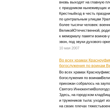
вновь выходят на главную п
с праздником нынеживущих и
Крестныйход в честь праздн
по центральным улицам Ура
более тысячи человек: воен
ВеликойОтечественной, род
к мемориалу памяти воинов
звон, под звуки духового орке
10 мая 2007
Во всех храмах Красноуф
богослужения по воинам В
Во всех храмах Красноуфимс
богослужения по воинамВели
прихожан собралось на зауп
Святого ИннокентияВологодс
Здесь, на городском кладбищ
и тружеников тыла: уходит и
на своих плечах тяжестьвоен