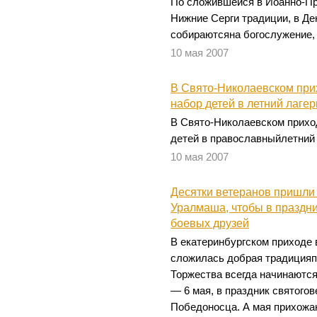
По сложившейся в Иоанно-Пр
Нижние Серги традиции, в Д
собираютсяна богослужение,
10 мая 2007
В Свято-Николаевском при
набор детей в летний лагер
В Свято-Николаевском прихо
детей в православныйлетний 
10 мая 2007
Десятки ветеранов пришли
Уралмаша, чтобы в праздн
боевых друзей
В екатеринбургском приходе 
сложилась добрая традицияп
Торжества всегда начинаютс
— 6 мая, в праздник святого
Победоносца. А мая прихожа