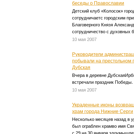
беседы о Православии
Детский клуб «Колосок» горо
сотрудничаетс городским при
Благоверного Князя Александ
сотрудничество с духовных б
10 мая 2007
Руководители администрац
побывали на престольном 
Дубская
Вчера в деревне ДубскаяИрби
встречали праздник Победы.
10 мая 2007
Украденные иконы возвра
храм города Нижние Серги
Несколько месяцев назад в 
был ограблен храмво имя Св
с 29 на 30 января злоумышле