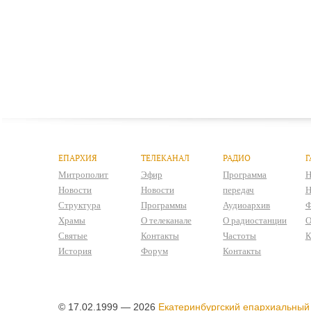
ЕПАРХИЯ
ТЕЛЕКАНАЛ
РАДИО
Г
Митрополит
Эфир
Программа
Н
Новости
Новости
передач
Н
Структура
Программы
Аудиоархив
Ф
Храмы
О телеканале
О радиостанции
О
Святые
Контакты
Частоты
К
История
Форум
Контакты
© 17.02.1999 — 2026
Екатеринбургский епархиальный