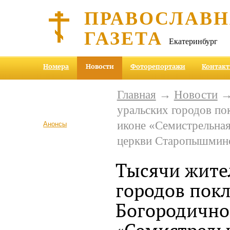
ПРАВОСЛАВ
ГАЗЕТА
Екатеринбург
Номера
Новости
Фоторепортажи
Контак
Главная
→
Новости
→
уральских городов по
иконе «Семистрельная
Анонсы
церкви Старопышмин
Тысячи жите
городов пок
Богородично