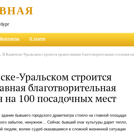
ВНАЯ
бург
Контакты
О газете
 В Каменске-Уральском строится православная благотворительная столовая н
ске-Уральском строится
авная благотворительная
я на 100 посадочных мест
 здание бывшего городского драмтеатра стояло на главной площади
ого забытое, ненужное… Сейчас бывший очаг культуры дарит тепло,
ой людям, волею судеб оказавшимся в сложной жизненной ситуации