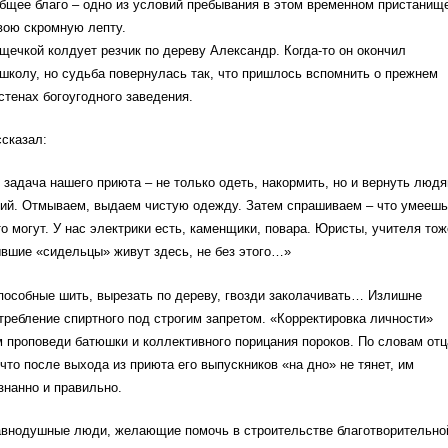
общее благо – одно из условий пребывания в этом временном пристанищ
вою скромную лепту.
щечкой колдует резчик по дереву Александр. Когда-то он окончил
колу, но судьба повернулась так, что пришлось вспомнить о прежнем
стенах богоугодного заведения.
сказал:
задача нашего приюта – не только одеть, накормить, но и вернуть люд
кий. Отмываем, выдаем чистую одежду. Затем спрашиваем – что умеешь
то могут. У нас электрики есть, каменщики, повара. Юристы, учителя тож
вшие «сидельцы» живут здесь, не без этого…»
пособные шить, вырезать по дереву, гвозди заколачивать… Излишне
отребление спиртного под строгим запретом. «Корректировка личности»
 проповеди батюшки и коллективного порицания пороков. По словам отц
 что после выхода из приюта его выпускников «на дно» не тянет, им
знанно и правильно.
равнодушные люди, желающие помочь в строительстве благотворительно