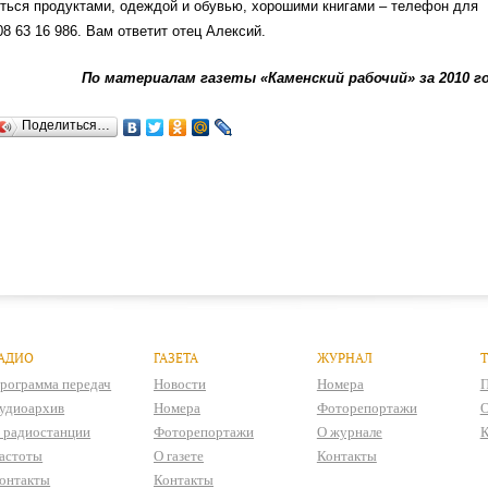
ться продуктами, одеждой и обувью, хорошими книгами – телефон для
08 63 16 986. Вам ответит отец Алексий.
По материалам газеты «Каменский рабочий» за 2010 г
Поделиться…
АДИО
ГАЗЕТА
ЖУРНАЛ
рограмма передач
Новости
Номера
П
удиоархив
Номера
Фоторепортажи
О
 радиостанции
Фоторепортажи
О журнале
К
астоты
О газете
Контакты
онтакты
Контакты