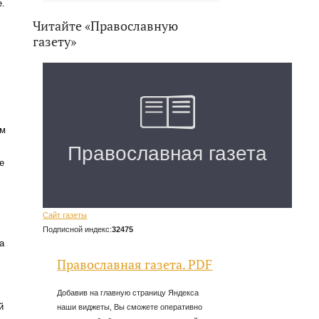
е.
Читайте «Православную
газету»
ям
е
Сайт газеты
Подписной индекс:
32475
а
Православная газета. PDF
Добавив на главную страницу Яндекса
й
наши виджеты, Вы сможете оперативно