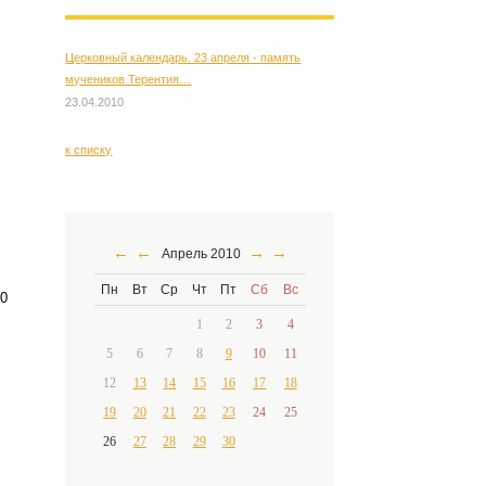
Церковный календарь. 23 апреля - память
мучеников Терентия…
23.04.2010
к списку
←
←
→
→
Апрель 2010
Пн
Вт
Ср
Чт
Пт
Сб
Вс
30
1
2
3
4
5
6
7
8
9
10
11
12
13
14
15
16
17
18
19
20
21
22
23
24
25
26
27
28
29
30