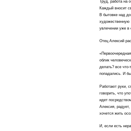
Труд, работа на 
Каждый вносит с
В бытовке над до
художественную ш
увлечении уже в 
Отец Алексий рас
«Первоочередная 
облик человечес
делать? все что-
попадались. И бы
Работают руки, с
говорить, что уп
идет посредством
Алексия, радует,
хочется жить осо
И, если есть не