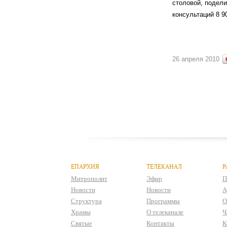
столовой, подели
консультаций 8 9
26 апреля 2010
ЕПАРХИЯ
ТЕЛЕКАНАЛ
Р
Митрополит
Эфир
П
Новости
Новости
А
Структура
Программы
О
Храмы
О телеканале
Ч
Святые
Контакты
К