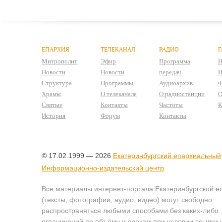
ЕПАРХИЯ
ТЕЛЕКАНАЛ
РАДИО
Г
Митрополит
Эфир
Программа
Н
Новости
Новости
передач
Н
Структура
Программы
Аудиоархив
Ф
Храмы
О телеканале
О радиостанции
О
Святые
Контакты
Частоты
К
История
Форум
Контакты
© 17.02.1999 — 2026
Екатеринбургский епархиальный
Информационно-издательский центр
Все материалы интернет-портала Екатеринбургской е
(тексты, фотографии, аудио, видео) могут свободно
распространяться любыми способами без каких-либо
ограничений по объёму и срокам при условии ссылки 