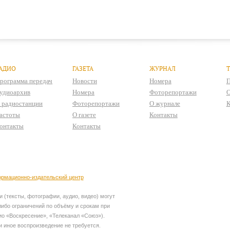
АДИО
ГАЗЕТА
ЖУРНАЛ
рограмма передач
Новости
Номера
П
удиоархив
Номера
Фоторепортажи
О
 радиостанции
Фоторепортажи
О журнале
К
астоты
О газете
Контакты
онтакты
Контакты
рмационно-издательский центр
 (тексты, фотографии, аудио, видео) могут
ибо ограничений по объёму и срокам при
ио «Воскресение», «Телеканал «Союз»).
и иное воспроизведение не требуется.