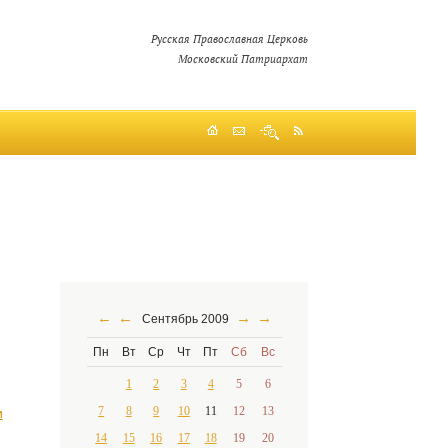
Русская Православная Церковь
Московский Патриархат
←
←
→
→
Сентябрь 2009
Пн
Вт
Ср
Чт
Пт
Сб
Вс
1
2
3
4
5
6
7
8
9
10
11
12
13
и
14
15
16
17
18
19
20