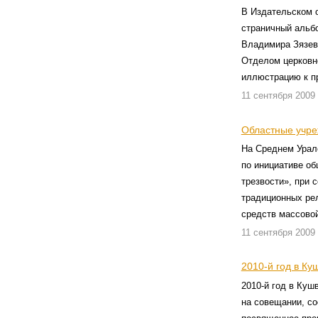
В Издательском 
страничный альб
Владимира Зязев
Отделом церковн
иллюстрацию к п
11 сентября 2009
Областные учре
На Среднем Урале
по инициативе о
трезвости», при 
традиционных рел
средств массово
11 сентября 2009
2010-й год в Ку
2010-й год в Куш
на совещании, со