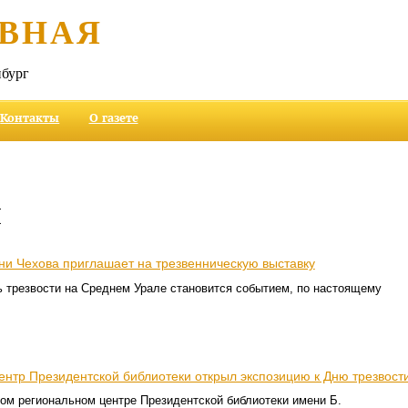
ВНАЯ
бург
Контакты
О газете
и
ни Чехова приглашает на трезвенническую выставку
ь трезвости на Среднем Урале становится событием, по настоящему
ентр Президентской библиотеки открыл экспозицию к Дню трезвост
ом региональном центре Президентской библиотеки имени Б.