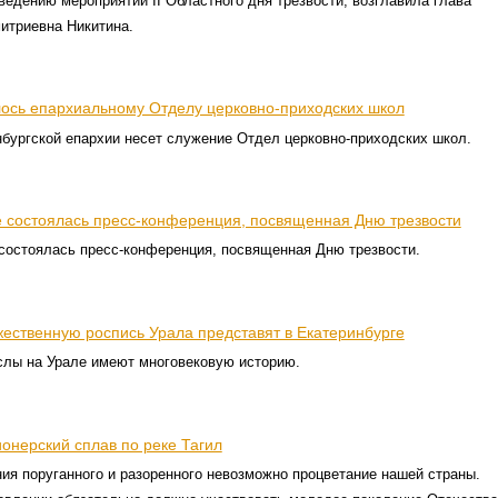
едению мероприятий II Областного дня трезвости, возглавила глава
итриевна Никитина.
лось епархиальному Отделу церковно-приходских школ
нбургской епархии несет служение Отдел церковно-приходских школ.
е состоялась пресс-конференция, посвященная Дню трезвости
состоялась пресс-конференция, посвященная Дню трезвости.
ественную роспись Урала представят в Екатеринбурге
лы на Урале имеют многовековую историю.
онерский сплав по реке Тагил
ия поруганного и разоренного невозможно процветание нашей страны.