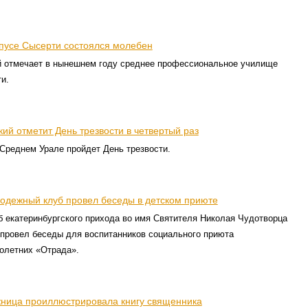
рпусе Сысерти состоялся молебен
й отмечает в нынешнем году среднее профессиональное училище
и.
ий отметит День трезвости в четвертый раз
 Среднем Урале пройдет День трезвости.
одежный клуб провел беседы в детском приюте
 екатеринбургского прихода во имя Святителя Николая Чудотворца
 провел беседы для воспитанников социального приюта
олетних «Отрада».
жница проиллюстрировала книгу священника