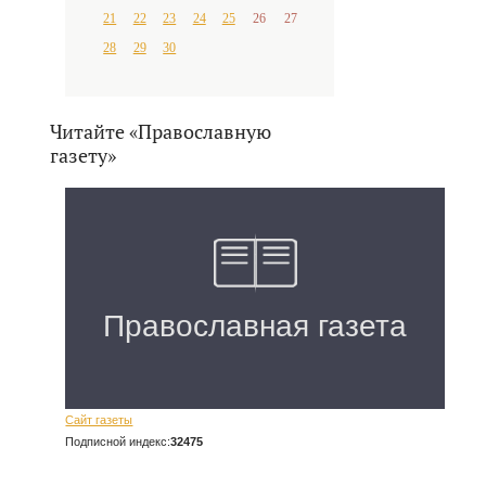
21
22
23
24
25
26
27
28
29
30
Читайте «Православную
газету»
Сайт газеты
Подписной индекс:
32475