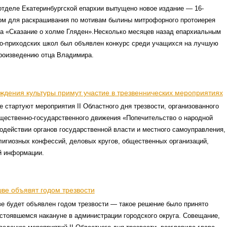
отделе Екатеринбургской епархии выпущено новое издание — 16-
ом для раскрашивания по мотивам былины митрофорного протоиерея
а «Сказание о холме Гляден».Несколько месяцев назад епархиальным
о-приходских школ был объявлен конкурс среди учащихся на лучшую
роизведению отца Владимира.
ждения культуры примут участие в трезвеннических мероприятиях
 стартуют мероприятия II Областного дня трезвости, организованного
бщественно-государственного движения «Попечительство о народной
содействии органов государственной власти и местного самоуправления,
игиозных конфессий, деловых кругов, общественных организаций,
й информации.
шве объявят годом трезвости
ве будет объявлен годом трезвости — такое решение было принято
стоявшемся накануне в администрации городского округа. Совещание,