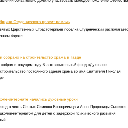
овлении обязательно должно участвовать молодое поколение Отечества
бщина Студенческого просит помочь
Святых Царственных Страстотерпцев поселка Студенческий располагает
енном бараке.
й собрано на строительство храма в Тавде
й собрал в текущем году благотворительный фонд «Духовное
строительство постоянного здания храма во имя Святителя Николая
де.
коле-интернате начались духовные уроки
риход в честь Святых Симеона Богоприимца и Анны Пророчицы Сысерти
школой-интернатом для детей с задержкой психического развития
ный.