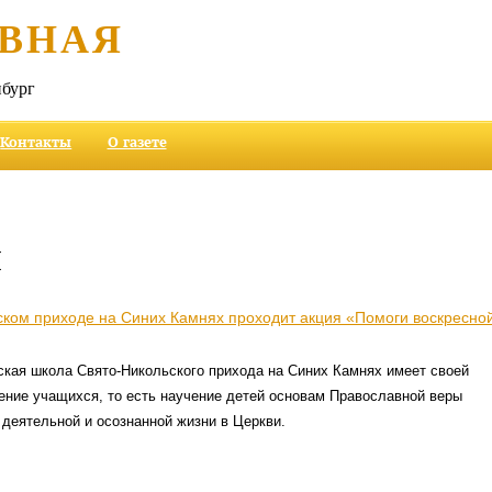
ВНАЯ
бург
Контакты
О газете
и
ском приходе на Синих Камнях проходит акция «Помоги воскресно
ская школа Свято-Никольского прихода на Синих Камнях имеет своей
ение учащихся, то есть научение детей основам Православной веры
к деятельной и осознанной жизни в Церкви.