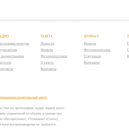
АДИО
ГАЗЕТА
ЖУРНАЛ
рограмма передач
Новости
Номера
П
удиоархив
Номера
Фоторепортажи
О
 радиостанции
Фоторепортажи
О журнале
К
астоты
О газете
Контакты
онтакты
Контакты
рмационно-издательский центр
 (тексты, фотографии, аудио, видео) могут
ибо ограничений по объёму и срокам при
ио «Воскресение», «Телеканал «Союз»).
и иное воспроизведение не требуется.