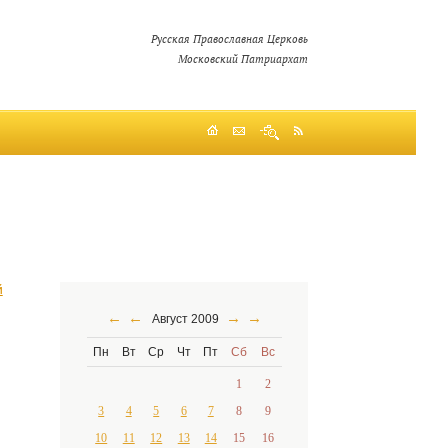
Русская Православная Церковь
Московский Патриархат
й
←
←
→
→
Август 2009
Пн
Вт
Ср
Чт
Пт
Сб
Вс
1
2
3
4
5
6
7
8
9
10
11
12
13
14
15
16