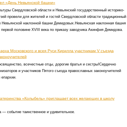
шел «День Невьянской башни»
ьтуры Свердловской области и Невьянский государственный историко-
зей провели для жителей и гостей Свердловской области традиционный
я Невьянской наклонной башни Демидовых.Невьянская наклонная башня
 первой половине XVIII века по приказу заводчика Акинфия Демидова.
арха Московского и всея Руси Кирилла участникам V съезда
аконоучителей
священство, всечестные отцы, дорогие братья и сестры!Сердечно
низаторов и участников Пятого съезда православных законоучителей
 епархии.
атеринства «Колыбель» приглашает всех желающих в школу
а — событие таинственное и удивительное.