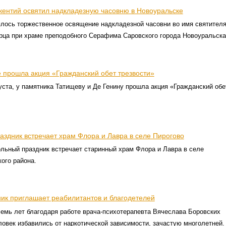
кентий освятил надкладезную часовню в Новоуральске
ялось торжественное освящение надкладезной часовни во имя святител
рца при храме преподобного Серафима Саровского города Новоуральска
е прошла акция «Гражданский обет трезвости»
густа, у памятника Татищеву и Де Генину прошла акция «Гражданский обе
аздник встречает храм Флора и Лавра в селе Пирогово
ольный праздник встречает старинный храм Флора и Лавра в селе
ого района.
ик приглашает реабилитантов и благодетелей
емь лет благодаря работе врача-психотерапевта Вячеслава Боровских
ловек избавились от наркотической зависимости, зачастую многолетней.