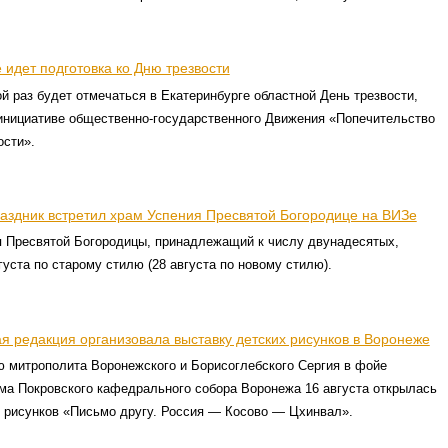
 идет подготовка ко Дню трезвости
ой раз будет отмечаться в Екатеринбурге областной День трезвости,
инициативе общественно-государственного Движения «Попечительство
ости».
аздник встретил храм Успения Пресвятой Богородице на ВИЗе
я Пресвятой Богородицы, принадлежащий к числу двунадесятых,
густа по старому стилю (28 августа по новому стилю).
я редакция организовала выставку детских рисунков в Воронеже
ю митрополита Воронежского и Борисоглебского Сергия в фойе
ма Покровского кафедрального собора Воронежа 16 августа открылась
х рисунков «Письмо другу. Россия — Косово — Цхинвал».