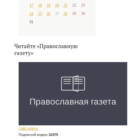
17
18
19
20
21
22
23
24
25
26
27
28
29
30
31
Читайте «Православную
газету»
Сайт газеты
Подписной индекс:
32475