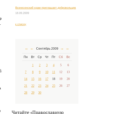
Вознесенский храм приглашает добровольцев
18.09.2009
р
-
к списку
←
←
→
→
Сентябрь 2009
Пн
Вт
Ср
Чт
Пт
Сб
Вс
1
2
3
4
5
6
);
7
8
9
10
11
12
13
14
15
16
17
18
19
20
21
22
23
24
25
26
27
а
28
29
30
и
Читайте «Православную