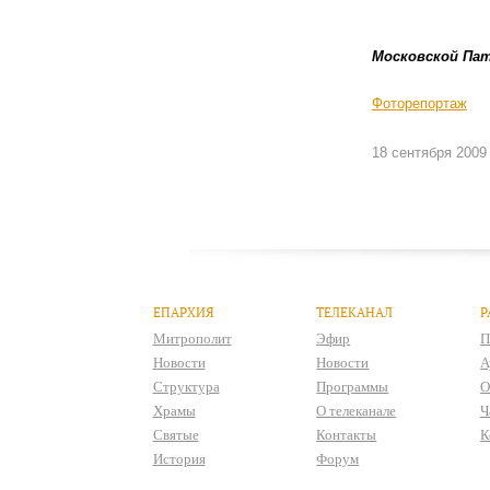
Московской Па
Фоторепортаж
18 сентября 2009
ЕПАРХИЯ
ТЕЛЕКАНАЛ
Р
Митрополит
Эфир
П
Новости
Новости
А
Структура
Программы
О
Храмы
О телеканале
Ч
Святые
Контакты
К
История
Форум