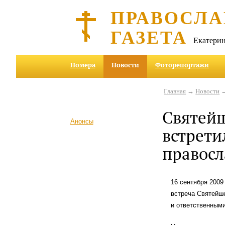
ПРАВОСЛА
ГАЗЕТА
Екатерин
Номера
Новости
Фоторепортажи
Главная
→
Новости
→
Святей
Анонсы
встрети
правос
16 сентября 200
встреча Святейше
и ответственным