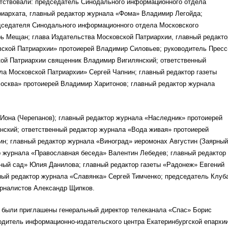
утствовали: председатель Синодального информационного отдела
риархата, главный редактор журнала «Фома» Владимир Легойда;
дседателя Синодального информационного отдела Московского
рь Мещан; глава Издательства Московской Патриархии, главный редакто
ской Патриархии» протоиерей Владимир Силовьев; руководитель Пресс
ой Патриархии священник Владимир Вигилянский; ответственный
а Московской Патриархии» Сергей Чапнин; главный редактор газеты
осква» протоиерей Владимир Харитонов; главный редактор журнала
Иона (Черепанов); главный редактор журнала «Наследник» протоиерей
нский; ответственный редактор журнала «Вода живая» протоиерей
н; главный редактор журнала «Виноград» иеромонах Августин (Заярный
р журнала «Православная беседа» Валентин Лебедев; главный редактор
ный сад» Юлия Данилова; главный редактор газеты «Радонеж» Евгений
ный редактор журнала «Славянка» Сергей Тимченко; председатель Клуб
рналистов Александр Щипков.
е были приглашены генеральный директор телеканала «Спас» Борис
одитель информационно-издательского центра Екатеринбургской епархи