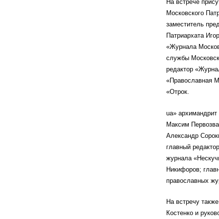
На встрече прис
Московского Пат
заместитель пре
Патриархата Иго
«Журнала Москов
службы Московск
редактор «Журнал
«Православная М
«Отрок.
uа» архимандрит 
Максим Первозва
Александр Сороки
главный редакто
журнала «Нескуч
Никифоров; глав
православных жу
На встречу такж
Костенко и руков