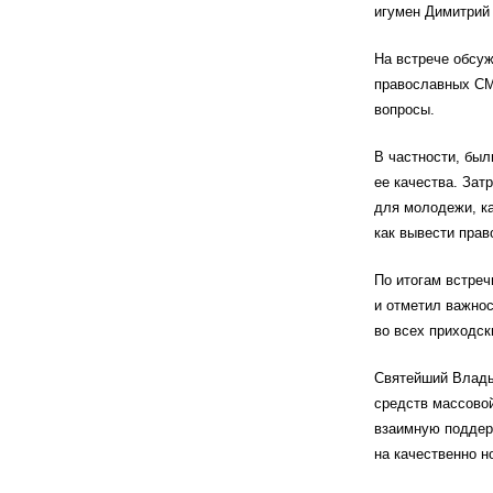
игумен Димитрий 
На встрече обсуж
православных СМ
вопросы.
В частности, был
ее качества. Зат
для молодежи, ка
как вывести пра
По итогам встреч
и отметил важнос
во всех приходск
Святейший Влады
средств массовой
взаимную поддер
на качественно н