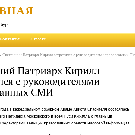
ВНАЯ
бург
Контакты
О газете
 Святейший Патриарх Кирилл встретился с руководителями православных С
ший Патриарх Кирилл
лся с руководителями
лавных СМИ
9 года в кафедральном соборном Храме Христа Спасителя состоялась
го Патриарха Московского и всея Руси Кирилла с главными
и редакторами ведущих православных средств массовой информации.