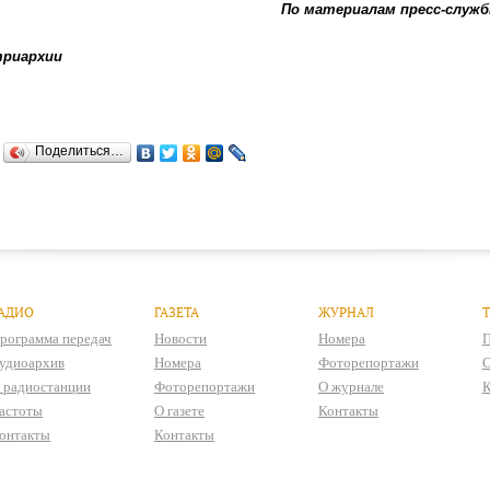
По материалам пресс-служ
триархии
Поделиться…
АДИО
ГАЗЕТА
ЖУРНАЛ
рограмма передач
Новости
Номера
П
удиоархив
Номера
Фоторепортажи
О
 радиостанции
Фоторепортажи
О журнале
К
астоты
О газете
Контакты
онтакты
Контакты