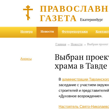
ПРАВОСЛАВ
ГАЗЕТА
Екатеринбург
Номера
Новости
Фоторепортажи
Контак
Главная
→
Новости
→ Выбран проект с
Выбран проект
Анонсы
храма в Тавде
В
администрации Тавдинского
заседание с участием окружн
строителей и представителей
«Духовное возрождение».
Настоятель Свято-Николаевс