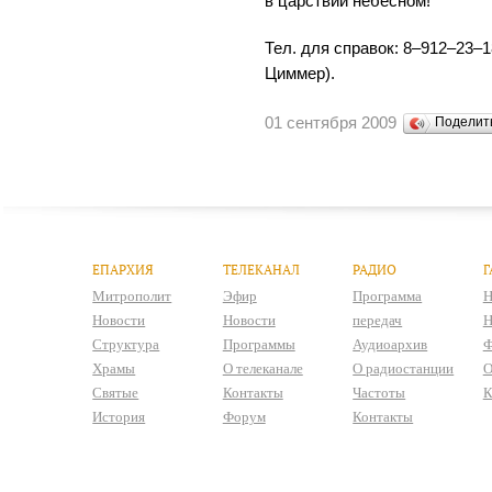
в царствии небесном!
Тел. для справок: 8–912–23–
Циммер).
01 сентября 2009
Поделит
ЕПАРХИЯ
ТЕЛЕКАНАЛ
РАДИО
Г
Митрополит
Эфир
Программа
Н
Новости
Новости
передач
Н
Структура
Программы
Аудиоархив
Ф
Храмы
О телеканале
О радиостанции
О
Святые
Контакты
Частоты
К
История
Форум
Контакты