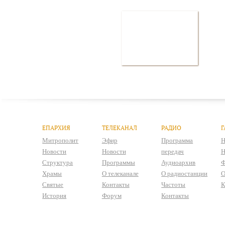
ЕПАРХИЯ
ТЕЛЕКАНАЛ
РАДИО
Г
Митрополит
Эфир
Программа
Н
Новости
Новости
передач
Н
Структура
Программы
Аудиоархив
Ф
Храмы
О телеканале
О радиостанции
О
Святые
Контакты
Частоты
К
История
Форум
Контакты