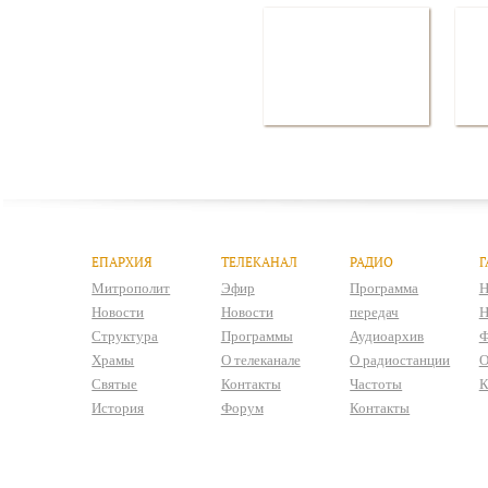
ЕПАРХИЯ
ТЕЛЕКАНАЛ
РАДИО
Г
Митрополит
Эфир
Программа
Н
Новости
Новости
передач
Н
Структура
Программы
Аудиоархив
Ф
Храмы
О телеканале
О радиостанции
О
Святые
Контакты
Частоты
К
История
Форум
Контакты