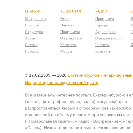
ЕПАРХИЯ
ТЕЛЕКАНАЛ
РАДИО
Г
Митрополит
Эфир
Программа
Н
Новости
Новости
передач
Н
Структура
Программы
Аудиоархив
Ф
Храмы
О телеканале
О радиостанции
О
Святые
Контакты
Частоты
К
История
Форум
Контакты
© 17.02.1999 — 2026
Екатеринбургский епархиальный
Информационно-издательский центр
Все материалы интернет-портала Екатеринбургской е
(тексты, фотографии, аудио, видео) могут свободно
распространяться любыми способами без каких-либо
ограничений по объёму и срокам при условии ссылки 
(«Православная газета», «Радио «Воскресение», «Те
«Союз»). Никакого дополнительного согласования на