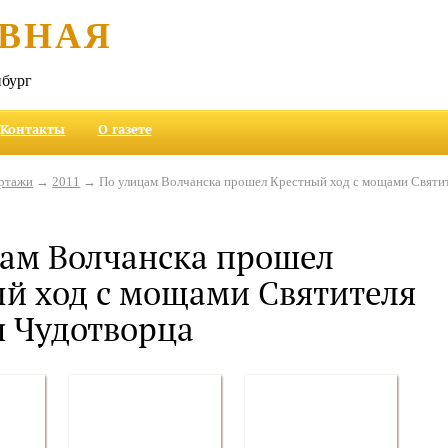
ВНАЯ
бург
Контакты
О газете
ртажи
→
2011
→ По улицам Волчанска прошел Крестный ход с мощами Святи
ам Волчанска прошел
й ход с мощами Святителя
 Чудотворца