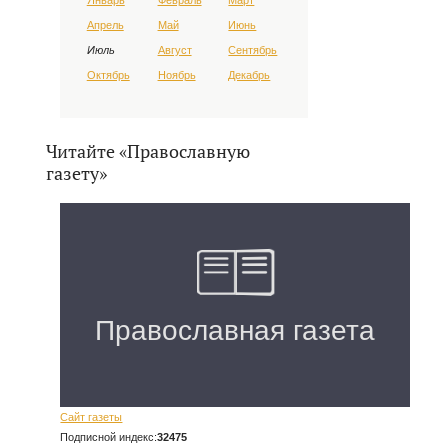
Апрель
Май
Июнь
Июль
Август
Сентябрь
Октябрь
Ноябрь
Декабрь
Читайте «Православную
газету»
Сайт газеты
Подписной индекс:
32475