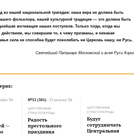
 из нашей национальной трагедии: наша вера не должна быть
нашего фольклора, нашей культурной традиции — это должна быть
нейшая мотивация наших поступков. Только тогда, когда мы
 действием, мы совершим то, к чему призваны, и никакая
жья сила не способна будет поколебать ни Церковь нашу, ни Русь.
Святейший Патриарх Московский и всея Руси Кири
ерах:
ября ‘04
№32 (305)
/ 22 августа ‘04
ЦАРСТВЕННЫЕ
ЦАРСТВЕННЫЕ
СТРАСТОТЕРПЦЫ
СТРАСТОТЕРПЦЫ
Будут
Радость
сотрудничать
ей —
престольного
Центральная
во
праздника