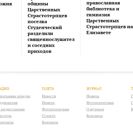
православная
Божия
общины
библиотека и
Царственных
гимназия
Страстотерпцев
Царственных
поселка
Страстотерпцев на
Студенческий
Елизавете
разделили
священнослужител
и соседних
приходов
АДИО
ГАЗЕТА
ЖУРНАЛ
рограмма передач
Новости
Номера
П
удиоархив
Номера
Фоторепортажи
О
 радиостанции
Фоторепортажи
О журнале
К
астоты
О газете
Контакты
онтакты
Контакты