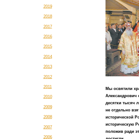
2019
2018
2017
2016
2015
2014
2013
2012
2011
Мы освятили хра
Александрович с
2010
десятки тысяч 
2009
не отдельно взя
2008
исторической Ро
историческую Ро
2007
положив ради эт
2006
достигли…