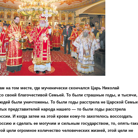
м на том месте, где мученически скончался Царь Николай
о своей благочестивой Семьей. То были страшные годы, и тысячи,
людей были уничтожены. То были годы расстрела не Царской Семьи
тых представителей народа нашего — то были годы расстрела
ссии. И когда затем на этой крови кому-то захотелось воссоздать
ссию и сделать ее могучим и сильным государством, то, опять-так
ой цели огромное количество человеческих жизней, этой цели не