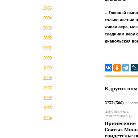
2005
…Главный вывод
2004
только частью 
живая вера, мощ
2003
соединим веру с
2002
диавольская вра
2001
2000
1999
1998
В других ном
1997
1996
№33 (306)
/ 1 сент
1995
ЦАРСТВЕННЫЕ
СТРАСТОТЕРПЦЫ
1994
Принесение
Святых Мощ
свидетельст