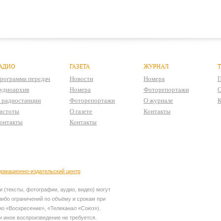
АДИО
ГАЗЕТА
ЖУРНАЛ
рограмма передач
Новости
Номера
П
удиоархив
Номера
Фоторепортажи
О
 радиостанции
Фоторепортажи
О журнале
К
астоты
О газете
Контакты
онтакты
Контакты
рмационно-издательский центр
 (тексты, фотографии, аудио, видео) могут
ибо ограничений по объёму и срокам при
ио «Воскресение», «Телеканал «Союз»).
и иное воспроизведение не требуется.