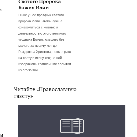
Святого Пророка
Божия Илии
з.
Ныне у нас праздник святого
пророка Илии. Чтобы лучше
ознакомиться с жизнью и
деятельностью этого великого
угодника Божия, жившего без
малого за тысячу лет до
Рождества Христова, посмотрите
на святую икону его; на ней
изображены главнейшие события
из его жизни.
Читайте «Православную
газету»
МИ