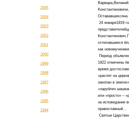
Варвара,Великий 
2005
Константиновичи,
Остававшихсяна У
2004
24 января1919 г
2003
представителейца
2002
Константинович,П
отличавшиеся бл
2001
как новомученики
2000
Период объявлен
1922 отмечены б
1999
время достослав
1998
«распят на церко
закопан в землю»
1997
«зарублен шашкам
1996
или «просто» – «
1995
за исповедание в
православный…
1994
Святые Царствен