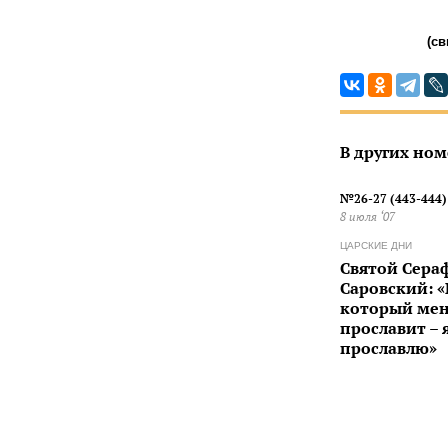
(св
В других ном
№26-27 (443-444)
8 июля ‘07
ЦАРСКИЕ ДНИ
Святой Сера
Саровский: «
который ме
прославит – 
прославлю»