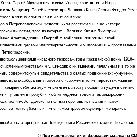
Князь Сергей Михайлович, князья Иоанн, Константин и Игорь
князь Владимир Палей и секретарь Великого Князя Сергия Феодор Реме
рале в живых слуг убили в июне-сентябре.
ода в Петропавловской крепости были расстреляны еще четверо
рской династии, трое из которых – Великие Князья Димитрий
авел Александрович и Георгий Михайлович, при жизни своей
агочестиеми делами благотворительности и милосердия, – прославлены
 Петроградские.
ногобольшевиками «красного террора», годы гражданской войны 1918–
есчисленнымижертвами ЧК. Синодик с их именами, печальный и в то же
ный, содержитскупые свидетельства о святых подвижниках: «умучен»,
вных вратахсобора вниз головой», «сожжен в топке паровоза», «живым
, «самрыл себе могилу», «привязан к хвосту лошади и пущен в степь»,
и»,«утоплен в проруби», «облит ледяной водой и так заморожен»
расстрелян».Вот далеко не полный перечень истязаний и пыток
еры, за то,что убиенный – «поп», «контрреволюционер», монархист,
ныеСтрастотерпцы и все Новомученики Российские, молите Бога о нас!
© При использовании информации ссылка на С