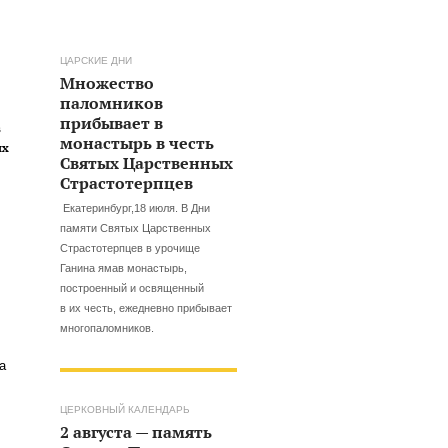
ЦАРСКИЕ ДНИ
Множество
паломников
прибывает в
в
монастырь в честь
ых
Святых Царственных
Страстотерпцев
Екатеринбург,18 июля. В Дни
памяти Святых Царственных
Страстотерпцев в урочище
Ганина ямав монастырь,
построенный и освященный
в их честь, ежедневно прибывает
многопаломников.
а
ЦЕРКОВНЫЙ КАЛЕНДАРЬ
2 августа — память