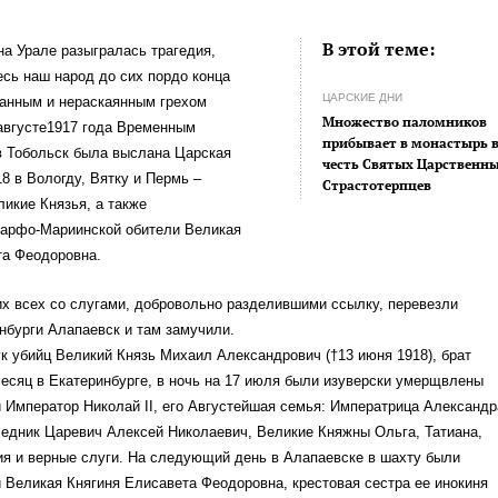
В этой теме:
на Урале разыгралась трагедия,
сь наш народ до сих пордо конца
ЦАРСКИЕ ДНИ
нанным и нераскаянным грехом
Множество паломников
августе1917 года Временным
прибывает в монастырь 
в Тобольск была выслана Царская
честь Святых Царственн
8 в Вологду, Вятку и Пермь –
Страстотерпцев
икие Князья, а также
арфо-Мариинской обители Великая
та Феодоровна.
их всех со слугами, добровольно разделившими ссылку, перевезли
нбурги Алапаевск и там замучили.
к убийц Великий Князь Михаил Александрович (†13 июня 1918), брат
есяц в Екатеринбурге, в ночь на 17 июля были изуверски умерщвлены
 Император Николай II, его Августейшая семья: Императрица Александр
едник Царевич Алексей Николаевич, Великие Княжны Ольга, Татиана,
ия и верные слуги. На следующий день в Алапаевске в шахту были
Великая Княгиня Елисавета Феодоровна, крестовая сестра ее инокиня