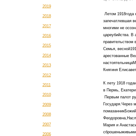
2019
Летом 1918года 
2018
запечатлевшая ве
2017
многими не осоз
цареубийства. В 
2016
правительством 
2015
Семья, весной191
2014
арестованные Вел
настоятельницаМ
2013
Княгиня Елисаве
2012
К лету 1918 года
2011
в Пермь, Екатери
2010
Первым палот ру
Государя.Через м
2009
помазанникБожий
2008
Феодоровна,Насл
2007
Мария и Анастас
сброшеныживыми 
2006