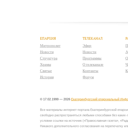
ЕПАРХИЯ
ТЕЛЕКАНАЛ
Р
Митрополит
Эфир
П
Новости
Новости
А
Структура
Программы
О
Храмы
О телеканале
Ч
Святые
Контакты
К
История
Форум
© 17.02.1999 — 2026
Екатеринбургский епархиальный Инфо
Все материалы интернет-портала Екатеринбургской епархии
свободно распространяться любыми способами без каких-л
условии ссылки на источник («Православная газета», «Рад
Никакого дополнительного согласования на перепечатку ил