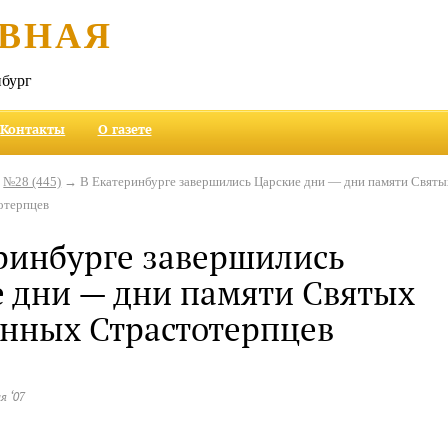
ВНАЯ
бург
Контакты
О газете
→
№28 (445)
→ В Екатеринбурге завершились Царские дни — дни памяти Святы
отерпцев
ринбурге завершились
 дни — дни памяти Святых
нных Страстотерпцев
я ‘07