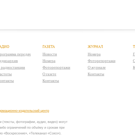
АДИО
ГАЗЕТА
ЖУРНАЛ
рограмма передач
Новости
Номера
П
удиоархив
Номера
Фоторепортажи
О
 радиостанции
Фоторепортажи
О журнале
К
астоты
О газете
Контакты
онтакты
Контакты
рмационно-издательский центр
 (тексты, фотографии, аудио, видео) могут
ибо ограничений по объёму и срокам при
ио «Воскресение», «Телеканал «Союз»).