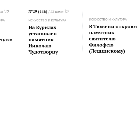
ля ‘10
№29 (446)
/ 22 июля ‘07
ИСКУССТВО И КУЛЬТУРА
УРА
ИСКУССТВО И КУЛЬТУРА
В Тюмени открою
На Курилах
памятник
установлен
святителю
тцах»
памятник
Филофею
Николаю
(Лещинскому)
Чудотворцу