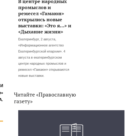
В центре народных
промыслов и
ремесел «Гамаюн»
открылись новые
выставки: «Это я…» и
«Дыхание жизни»
Екатеринбург, 2 августа,
«Информационное агентство
Екатеринбургской епархии». 4
августа в екатеринбургском
центре народных промыслов и
ремесел «Гамаюн» открываются
новые выставки.
МИ
и»
Читайте «Православную
А.
газету»