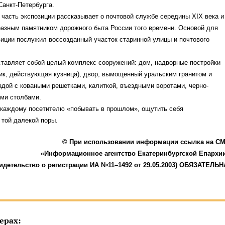
Санкт-Петербурга.
часть экспозиции рассказывает о почтовой службе середины XIX века и
разным памятником дорожного быта России того времени. Основой для
зиции послужил воссозданный участок старинной улицы и почтового
тавляет собой целый комплекс сооружений: дом, надворные постройки
ик, действующая кузница), двор, вымощенный уральским гранитом и
дой с коваными решетками, калиткой, въездными воротами, черно-
ми столбами.
 каждому посетителю «побывать в прошлом», ощутить себя
той далекой поры.
© При использовании информации ссылка на С
«Информационное агентство Екатеринбургской Епархи
идетельство о регистрации ИА №11–1492 от 29.05.2003) ОБЯЗАТЕЛЬН
ерах: