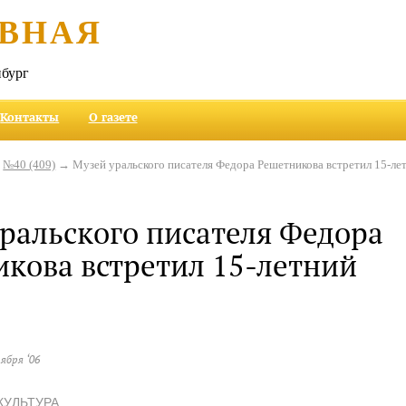
ВНАЯ
бург
Контакты
О газете
→
№40 (409)
→ Музей уральского писателя Федора Решетникова встретил 15-ле
ральского писателя Федора
кова встретил 15-летний
тября ‘06
КУЛЬТУРА