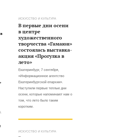
ИСКУССТВО И КУЛЬТУРА
В первые дни осени
в центре
 в
художественного
творчества «Гамаюн»
состоялась выставка-
акция «Прогулка в
лето»
Екатеринбург, 7 сентября,
«Информационное агентство
»
Екатеринбургской епархии».
Наступили первые теплые дни
осени, которые напоминают нам о
том, что лето было таким
коротким.
.
и
ИСКУССТВО И КУЛЬТУРА