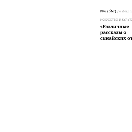
№6 (567)
/ 8 февра
ИСКУССТВО И КУЛЬТ
«Различные
рассказы о
синайских о