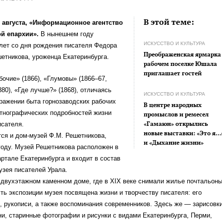
В этой теме:
1 августа, «Информационное агентство
й епархии».
В нынешнем году
ИСКУССТВО И КУЛЬТУРА
лет со дня рождения писателя Федора
Преображенская ярмарка
етникова, уроженца Екатеринбурга.
рабочем поселке Юшала
приглашает гостей
очие» (1866), «Глумовы» (1866–67,
880), «Где лучше?» (1868), отличаясь
ИСКУССТВО И КУЛЬТУРА
ражении быта горнозаводских рабочих
В центре народных
этнографических подробностей жизни
промыслов и ремесел
«Гамаюн» открылись
исателя.
новые выставки: «Это я…
ся и дом-музей Ф.М. Решетникова,
и «Дыхание жизни»
году. Музей Решетникова расположен в
ртале Екатеринбурга и входит в состав
узея писателей Урала.
двухэтажном каменном доме, где в ХIХ веке снимали жилье почтальоны
ть экспозиции музея посвящена жизни и творчеству писателя: его
, рукописи, а также воспоминания современников. Здесь же — зарисовк
ни, старинные фотографии и рисунки с видами Екатеринбурга, Перми,