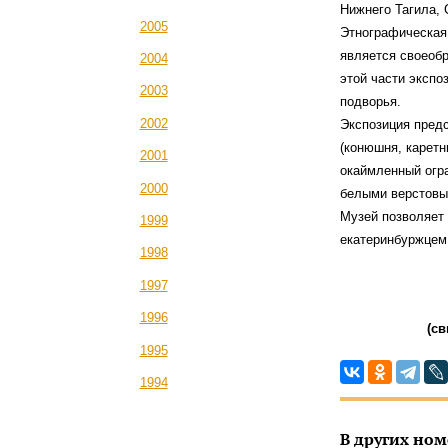
Нижнего Тагила, 
2005
Этнографическая 
является своеоб
2004
этой части экспо
2003
подворья.
2002
Экспозиция предс
(конюшня, каретн
2001
окаймленный огра
2000
белыми верстовы
Музей позволяет
1999
екатеринбуржцем 
1998
1997
1996
(св
1995
1994
В других ном