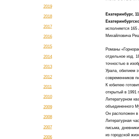
2019
Екатеринбург, 1
2018
Екатеринбургско
2017
исполняется 165 
Михайловича Реш
2016
2015
Романы «Горнораб
отдельное изд. 1
2014
точностью в изоб
2013
Урала, обилием 
2012
современников п
К юбилею готовит
2011
открытый в 1991 
2010
Литературном ква
объединенного М
2009
Он расположен в 
2008
Литературная час
2007
письма, дневники
из городской жиз
2006