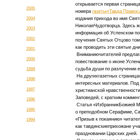
открывается первая страница
2005
номера
газеты«Тавда Правос
издания прихода во имя Свят
2004
НиколаяЧудотворца. Здесь 
2003
информация об Успенском по
2002
поучения Святых Отцово том
как проводить эти святые дни
2001
Вниманиючитателей предлаг
2000
повествование о иконе Успен
судьба души по разлучении е
1999
На другихгазетных страница
1998
интересных материалов. Под
1997
христианской нравственност
Заповедей, с кратким коммен
1996
Статья «ИзбранникБожией М
1995
о преподобном Серафиме, Са
«Призыв к покаянию» читател
1994
как тавдинскиеприхожане уч
праздновании Царских дней.