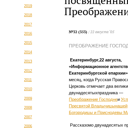
посвященны
2019
Преображени
2018
2017
№32 (353)
/ 22 августа ‘05
2016
2015
ПРЕОБРАЖЕНИЕ ГОСПО
2014
Екатеринбург,22 августа,
2013
«Информационное агентств
2012
Екатеринбургской епархии»
месяц, когда Русская Правос
2011
Церковь отмечает два велик
2010
двунадесятыхпраздника —
2009
Преображение Господне
и
Усп
Пресвятой Владычицынашей
2008
Богородицы и Приснодевы М
2007
Рассказомо двунадесятых п
2006