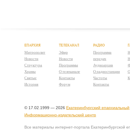
ЕПАРХИЯ
ТЕЛЕКАНАЛ
РАДИО
Г
Митрополит
Эфир
Программа
Н
Новости
Новости
передач
Н
Структура
Программы
Аудиоархив
Ф
Храмы
О телеканале
О радиостанции
О
Святые
Контакты
Частоты
К
История
Форум
Контакты
© 17.02.1999 — 2026
Екатеринбургский епархиальный
Информационно-издательский центр
Все материалы интернет-портала Екатеринбургской е