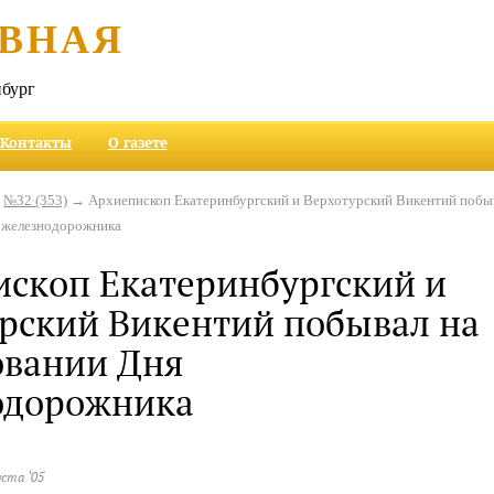
ВНАЯ
бург
Контакты
О газете
→
№32 (353)
→ Архиепископ Екатеринбургский и Верхотурский Викентий побы
я железнодорожника
скоп Екатеринбургский и
рский Викентий побывал на
овании Дня
одорожника
уста ‘05