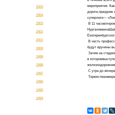
мероприятия. Ка
2005
дороги,праздник 
2004
суперлиги— «Лок
2003
В 11 часовоткро
НургалиевичаШай
2002
Екатеринбургског
2001
В честь професс
будут вручены в
2000
Затем на стадио
1999
в которомвыступи
железнодорожник
1998
С утра до вечер
1997
Торжествазаверш
1996
1995
1994