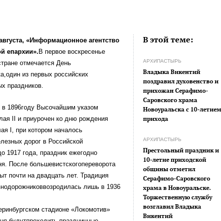
В этой теме:
августа, «Информационное агентство
й епархии».
В первое воскресенье
АРХИПАСТЫРЬ
стране отмечается День
Владыка Викентий
а,один из первых российских
поздравил духовенство и
х праздников.
прихожан Серафимо-
Саровского храма
 в 1896году Высочайшим указом
Новоуральска с 10-летие
ая II и приурочен ко дню рождения
прихода
я I, при котором началось
АРХИПАСТЫРЬ
лезных дорог в Российской
Престольный праздник и
о 1917 года, праздник ежегодно
10-летие приходской
ня. После большевистскогопереворота
общины отметил
ыт почти на двадцать лет. Традиция
Серафимо-Саровского
знодорожниковвозродилась лишь в 1936
храма в Новоуральске.
Торжественную службу
возглавил Владыка
теринбургском стадионе «Локомотив»
Викентий
дня будутпроходить праздничные