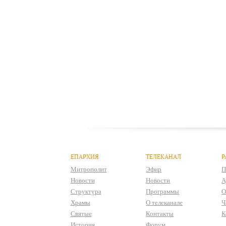
ЕПАРХИЯ
ТЕЛЕКАНАЛ
Р
Митрополит
Эфир
П
Новости
Новости
А
Структура
Программы
О
Храмы
О телеканале
Ч
Святые
Контакты
К
История
Форум