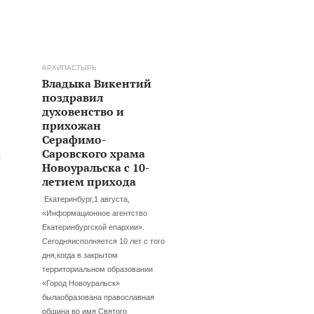
АРХИПАСТЫРЬ
Владыка Викентий
поздравил
духовенство и
прихожан
Серафимо-
Саровского храма
м
Новоуральска с 10-
летием прихода
Екатеринбург,1 августа,
«Информационное агентство
Екатеринбургской епархии».
Сегодняисполняется 10 лет с того
дня,когда в закрытом
территориальном образовании
«Город Новоуральск»
былаобразована православная
община во имя Святого