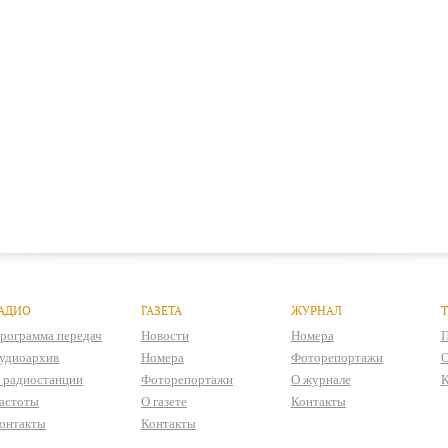
АДИО
ГАЗЕТА
ЖУРНАЛ
рограмма передач
Новости
Номера
П
удиоархив
Номера
Фоторепортажи
О
 радиостанции
Фоторепортажи
О журнале
К
астоты
О газете
Контакты
онтакты
Контакты