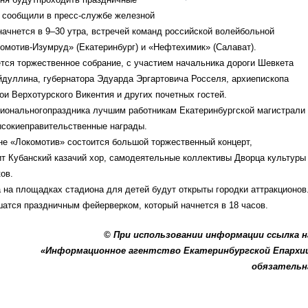
к сообщили в пресс-службе железной
начнется в 9–30 утра, встречей команд российской волейбольной
омотив-Изумруд» (Екатеринбург) и «Нефтехимик» (Салават).
ется торжественное собрание, с участием начальника дороги Шевкета
дуллина, губернатора Эдуарда Эргартовича Росселя, архиепископа
ои Верхотурского Викентия и других почетных гостей.
иональногопраздника лучшим работникам Екатеринбургской магистрали
ысокиеправительственные награды.
не «Локомотив» состоится большой торжественный концерт,
т Кубанский казачий хор, самодеятельные коллективы Дворца культуры
ов.
а на площадках стадиона для детей будут открыты городки аттракционов
атся праздничным фейерверком, который начнется в 18 часов.
© При использовании информации ссылка 
«Информационное агентство Екатеринбургской Епархи
обязательн