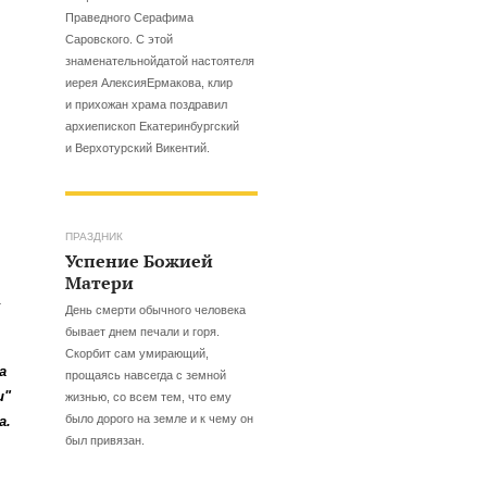
Праведного Серафима
Саровского. С этой
знаменательнойдатой настоятеля
иерея АлексияЕрмакова, клир
и прихожан храма поздравил
архиепископ Екатеринбургский
и Верхотурский Викентий.
ПРАЗДНИК
Успение Божией
Матери
.
День смерти обычного человека
бывает днем печали и горя.
Скорбит сам умирающий,
на
прощаясь навсегда с земной
и"
жизнью, со всем тем, что ему
было дорого на земле и к чему он
а.
был привязан.