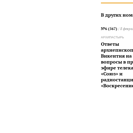
В других ном
№6 (567)
/ 8 февра
АРХИПАСТЫРЬ
Ответы
архиепископ
Викентия на
вопросы в п
эфире телек
«Союз» и
радиостанц
«Воскресени