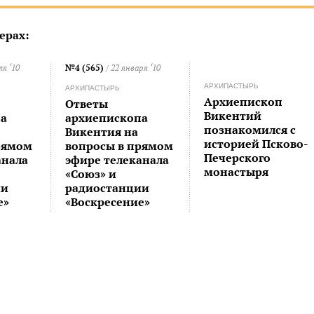
ерах:
ля ‘10
№4 (565)
/ 22 января ‘10
АРХИПАСТЫРЬ
АРХИПАСТЫРЬ
Архиепископ
Ответы
Викентий
а
архиепископа
познакомился с
Викентия на
историей Псково-
рямом
вопросы в прямом
Печерского
анала
эфире телеканала
монастыря
«Cоюз» и
ии
радиостанции
е»
«Воскресение»