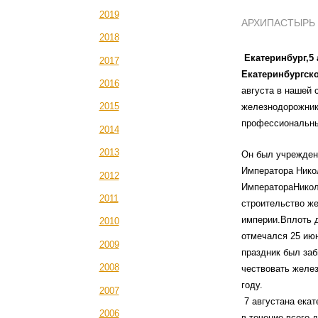
2019
АРХИПАСТЫРЬ
2018
Екатеринбург,5 
2017
Екатеринбургско
2016
августа в нашей 
2015
железнодорожник
профессиональны
2014
2013
Он был учрежден
Императора Никол
2012
ИмператораНикола
2011
строительство же
империи.Вплоть д
2010
отмечался 25 ию
2009
праздник был заб
2008
чествовать желе
году.
2007
7 августана ека
2006
в течение всего 