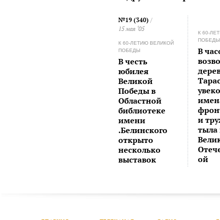
№19 (340)
/
15 мая ‘05
К 60-ЛЕ
ПОБЕД
К 60-ЛЕТИЮ ВЕЛИКОЙ
В час
ПОБЕДЫ
возв
В честь
дере
юбилея
Тарас
Великой
увек
Победы в
имен
Областной
фрон
библиотеке
и тр
имени
тыла
.Белинского
Вели
открыто
Отеч
несколько
ой
выставок