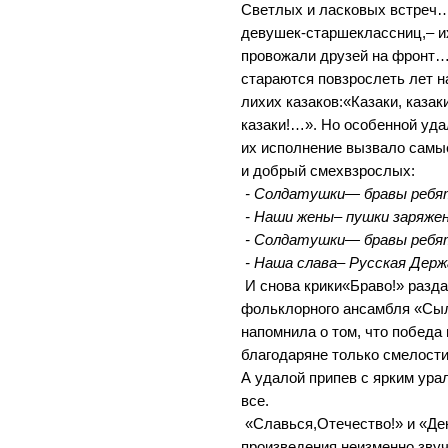
Светлых и ласковых встреч…
девушек-старшеклассниц,– их
провожали друзей на фронт
стараются повзрослеть лет н
лихих казаков:«Казаки, казак
казаки!…». Но особенной уд
их исполнение вызвало сам
и добрый смехвзрослых:
- Солдатушки— бравы ребят
- Наши жены– пушки заряже
- Солдатушки— бравы ребят
- Наша слава– Русская Держ
И снова крики«Браво!» разд
фольклорного ансамбля «Сыл
напомнила о том, что победа
благодаряне только смелости
А удалой припев с ярким ур
все.
«Славься,Отечество!» и «Де
произведения неизменно зву