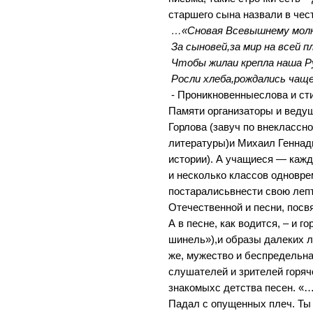
старшего сына назвали в че
…«Сновая Всевышнему мол
За сыновей,за мир на всей п
Чтобы жилаи крепла наша Р
Росли хлеба,рождались ча
- Проникновенныеслова и ст
Памяти организаторы и веду
Горлова (завуч по внеклассн
литературы)и Михаил Геннад
истории). А учащиеся — кажд
и несколько классов одновре
постаралисьвнести свою лепт
Отечественной и песни, пос
А в песне, как водится, – и г
шинель»),и образы далеких л
же, мужество и беспредельна
слушателей и зрителей горяч
знакомыхс детства песен. «
Падал с опущенных плеч. Ты 