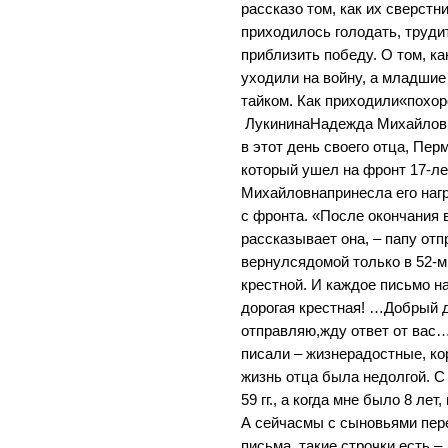
рассказо том, как их сверстн
приходилось голодать, труди
приблизить победу. О том, к
уходили на войну, а младши
тайком. Как приходили«похо
ЛукининаНадежда Михайловн
в этот день своего отца, Пе
который ушел на фронт 17-л
Михайловнапринесла его наг
с фронта. «После окончания
рассказывает она, – папу от
вернулсядомой только в 52-м
крестной. И каждое письмо н
дорогая крестная! …Добрый д
отправляю,жду ответ от вас
писали – жизнерадостные, ко
жизнь отца была недолгой. С
59 гг., а когда мне было 8 лет
А сейчасмы с сыновьями пер
письма, такие строчки есть 