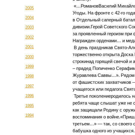
«…РомановВасилий Михайлов
2005
Угоды. На фронте с 42-го год
2004
в Отдельный саперный батал
дивизии.Герой Советского Со
2003
за проявленный героизм при 
2002
Награжден орденами… и ме
2001
В день праздникав Свято-А
торжественно открыта Доска
2000
строкинад горящей свечой и
1999
– прадед Попиченко Серафи
Журавлева Саввы…». Рядом 
1998
от фашистских захватчиков —
1997
учащегося или педагога Свя
1996
Третье поколениеродилось на
ребята чаще слышат уже не 
1995
как защищали Родину с оружи
1994
воспоминания о войне.«Пришл
третьем…» — так, со своего 
бабушка одного из учащихся