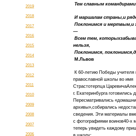
Тем славным командирами
2019
2018
И маршалам страны,и ряд
Поклонимся и мертвым,и
2017
—
2016
Всем тем, которыхзабыв
нельзя,
2015
Поклонимся, поклонимся,д
2014
М.Львов
2013
К 60-летию Победы учителя 
2012
православной школы во имя
2011
Страстотерпца ЦаревичаАле
г. Екатеринбурга готовились д
2010
Пересматривались «домашн
2009
архивы»,собирались недост
сведения. Эти материалы вм
2008
с фотографиями воинов40-х 
2007
теперь увидеть каждому пр
2006
в школу: