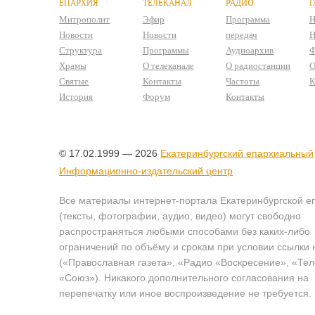
ЕПАРХИЯ
ТЕЛЕКАНАЛ
РАДИО
Г
Митрополит
Эфир
Программа
Н
Новости
Новости
передач
Н
Структура
Программы
Аудиоархив
Ф
Храмы
О телеканале
О радиостанции
О
Святые
Контакты
Частоты
К
История
Форум
Контакты
© 17.02.1999 — 2026
Екатеринбургский епархиальный
Информационно-издательский центр
Все материалы интернет-портала Екатеринбургской е
(тексты, фотографии, аудио, видео) могут свободно
распространяться любыми способами без каких-либо
ограничений по объёму и срокам при условии ссылки 
(«Православная газета», «Радио «Воскресение», «Те
«Союз»). Никакого дополнительного согласования на
перепечатку или иное воспроизведение не требуется.