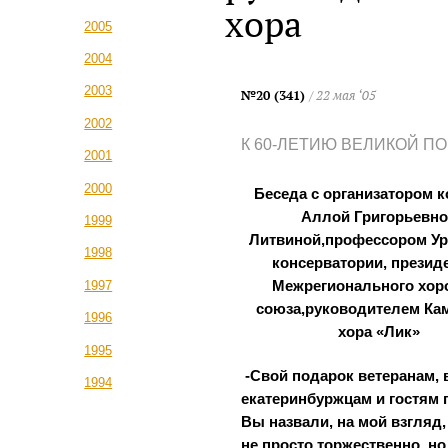
хора
2005
2004
2003
№20 (341)
/ 22 мая ‘05
2002
К 60-ЛЕТИЮ ВЕЛИКОЙ П
2001
2000
Беседа с организатором к
Аллой Григорьевн
1999
Литвиной,профессором У
1998
консерватории, презид
1997
Межрегионального хор
союза,руководителем Ка
1996
хора «Лик»
1995
-Свой подарок ветеранам, 
1994
екатеринбуржцам и гостям 
Вы назвали, на мой взгляд,
не просто торжественно, но