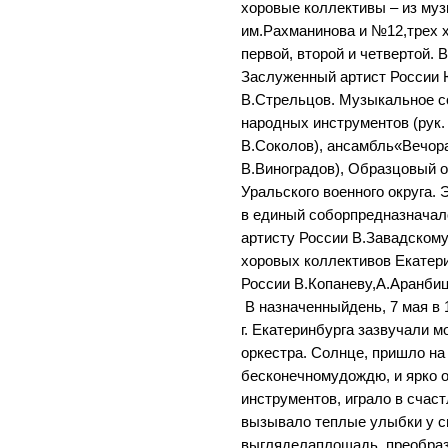
хоровые коллективы – из му
им.Рахманинова и №12,трех 
первой, второй и четвертой. 
Заслуженный артист России 
В.Стрельцов. Музыкальное 
народных инструментов (рук.
В.Соколов), ансамбль«Вечора
В.Виноградов), Образцовый 
Уральского военного округа.
в единый соборпредназнача
артисту России В.Завадскому
хоровых коллективов Екатер
России В.Копаневу,А.Аранбиц
В назначенныйдень, 7 мая в 
г. Екатеринбурга зазвучали 
оркестра. Солнце, пришло на 
бесконечномудождю, и ярко 
инструментов, играло в счас
вызывало теплые улыбки у с
выгляделаплощадь, преобраз