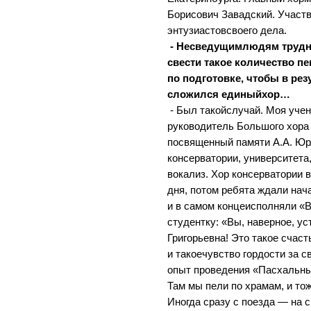
Борисович Завадский. Участ
энтузиастовсвоего дела.
- Несведущимлюдям трудно
свести такое количество пе
по подготовке, чтобы в рез
сложился единыйхор…
- Был такойслучай. Моя уче
руководитель Большого хора 
посвященный памяти А.А. Юрл
консерватории, университета
вокализ. Хор консерватории 
дня, потом ребята ждали нач
и в самом концеисполняли «
студентку: «Вы, наверное, у
Григорьевна! Это такое счаст
и такоечувство гордости за 
опыт проведения «Пасхальны
Там мы пели по храмам, и т
Иногда сразу с поезда — на 