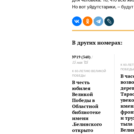
Но вот уйдутстарики, – буду
В других номерах:
№19 (340)
/
15 мая ‘05
К 60-ЛЕ
ПОБЕД
К 60-ЛЕТИЮ ВЕЛИКОЙ
В час
ПОБЕДЫ
возв
В честь
дере
юбилея
Тарас
Великой
увек
Победы в
имен
Областной
фрон
библиотеке
и тр
имени
тыла
.Белинского
Вели
открыто