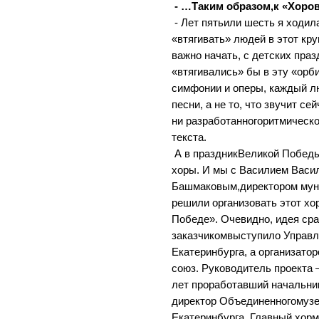
- …Таким образом,к «Хоро
- Лет пятьили шесть я ходил
«втягивать» людей в этот кр
важно начать, с детских праз
«втягивались» бы в эту «орб
симфонии и оперы, каждый л
песни, а не то, что звучит сей
ни разработанногоритмическо
текста.
А в праздникВеликой Победы
хоры. И мы с Василием Васи
Башмаковым,директором муни
решили организовать этот х
Победе». Очевидно, идея сра
заказчикомвыступило Управл
Екатеринбурга, а организат
союз. Руководитель проекта 
лет проработавший начальни
директор Объединенногомузе
Екатеринбурга. Главный хор