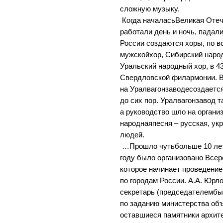
сложную музыку.
Когда началасьВеликая Отеч
работали день и ночь, падал
России создаются хоры, по в
мужскойхор, Сибирский народ
Уральский народный хор, в 4
Свердловской филармонии. В
на Уралвагонзаводесоздаетс
до сих пор. Уралвагонзавод 
а руководство шло на организ
народнаяпесня – русская, у
людей.
…Прошло чутьбольше 10 лет 
году было организовано Все
которое начинает проведение
по городам России. А.А. Юрло
секретарь (председателембы
по заданию министерства об
оставшиеся памятники архите