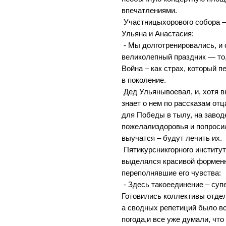
впечатлениями.
Участницыхорового собора 
Ульяна и Анастасия:
- Мы долготренировались, и
великолепный праздник — то,
Война – как страх, который п
в поколение.
Дед Ульянывоевал, и, хотя в
знает о нем по рассказам от
для Победы в тылу, на завод
пожелализдоровья и попросил
выучатся – будут лечить их.
Пятикурсникгорного института
выделялся красивой форменн
переполнявшие его чувства:
- Здесь такоеединение – супе
Готовились коллективы отдел
а сводных репетиций было вс
погода,и все уже думали, чт