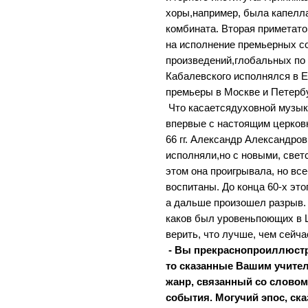
хоры,например, была капелл
комбината. Вторая приметато
на исполнение премьерных 
произведений,глобальных по
Кабалевского исполнялся в Е
премьеры в Москве и Петербу
Что касаетсядуховной музыки
впервые с настоящим церковн
66 гг. Александр Александров
исполняли,но с новыми, свет
этом она проигрывала, но вс
воспитаны. До конца 60-х это
а дальше произошел разрыв. 
каков был уровеньпоющих в Ц
верить, что лучше, чем сейча
- Вы прекраснопроиллюстр
то сказанные Вашим учите
жанр, связанный со слово
события. Могучий эпос, ска