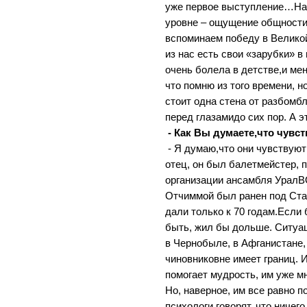
уже первое выступление…Нав
уровне – ощущение общности,
вспоминаем победу в Великой
из нас есть свои «зарубки» в
очень болела в детстве,и ме
что помню из того времени, 
стоит одна стена от разбом
перед глазамидо сих пор. А э
- Как Вы думаете,что чувс
- Я думаю,что они чувствуют
отец, он был балетмейстер, 
организации ансамбля УралВ
Отчиммой был ранен под Ста
дали только к 70 годам.Если
быть, жил бы дольше. Ситуац
в Чернобыле, в Афганистане
чиновниковне имеет границ. И
помогает мудрость, им уже мн
Но, наверное, им все равно 
психологи говорят, что ничег