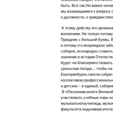
быть. Все так.Но важно чело
мы возвращаемся к вопросу о
о духовности, о гражданствен
К этому действу его организ
волнением. Не только потому
Праздник с большой буквы. 
и потому,что возрождали за
соборно, всенародно славит
значение в истории Отечества
будет ли благоприятствовать
уральская погода… чтобы на
Екатеринбурга смогли собрат
коллективов,профессиональн
и детских – в единый, соборн
В «Песенномсалюте Великой
участвовать учебные хоры к
музыкальногоучилища, музык
факультета педуниверситета