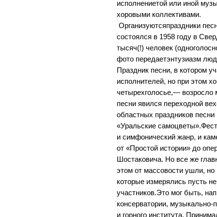
исполнениетой или иной му
хоровыми коллективами.
Организуютсяпраздники песни
состоялся в 1958 году в Све
тысяч(!) человек (одноголос
фото передаетэнтузиазм люде
Праздник песни, в котором у
исполнителей, но при этом х
четырехголосье,— возросло 
песни явился переходной вех
областных праздников песни
«Уральские самоцветы».Фест
и симфонический жанр, и ка
от «Простой истории» до оп
Шостаковича. Но все же глав
этом от массовости ушли, н
которые измерялись пусть не 
участников.Это мог быть, на
консерватории, музыкально-
и горного института. Приним