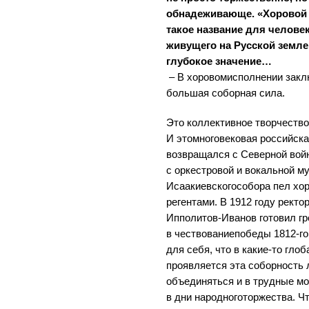
обнадеживающе. «Хоровой
такое название для человек
живущего на Русской земле
глубокое значение…
– В хоровомисполнении зак
большая соборная сила.
Это коллективное творчество
И этомноговековая российска
возвращался с Северной войн
с оркестровой и вокальной м
Исаакиевскогособора пел хор
регентами. В 1912 году рект
Ипполитов-Иванов готовил г
в чествованиепобеды 1812-г
для себя, что в какие-то гл
проявляется эта соборность
объединяться и в трудные мо
в дни народноготоржества. Ч