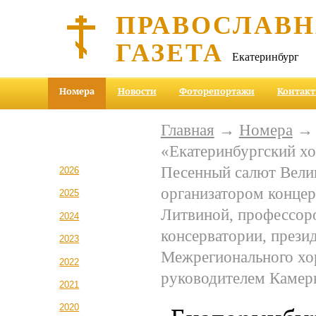
ПРАВОСЛАВ
ГАЗЕТА
Екатеринбург
Номера
Новости
Фоторепортажи
Контак
Главная
→
Номера
«Екатеринбургский хо
Песенный салют Велик
2026
организатором концер
2025
Литвиной, профессор
2024
консерватории, прези
2023
Межрегионального хо
2022
руководителем Камер
2021
2020