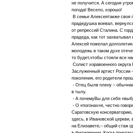
не получится. А сегодня утр
погода! Весело, хорошо!
В семье Алексеятакже своя 
прадедушка воевал, вернулс
от репрессий Сталина. С гор
прадеда, как тот захватывал
Алексей пожелал долголетия
молодежь в таком духе отече
то будет,чтобы стояли все н
Солист хоравоенного округа
Заслуженный артист России 
поколения, его родители про
- Отец былв плену – обычн
в тылу.
- А почемуВы для себя «выб
- О «погонах»я, честно говор
Саратовскую консерваторию, 
здесь, в Ивановской церкви, 
на Елизавете,– общий стаж гд
в филармонии. Когда приглас