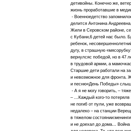
детивойны. Конечно же, ветер
жизнь проработавшие в меди
- Военноедетство запомнило
делится Антонина Андреевна,
Жили в Серовском районе, с
с Кубани,6 детей нас было. Б
ребенок, несовершеннолетни
дугу, в страшную «мясорубку
вернулсяс победой, но в 47 л
в трудовой армии, а мамочкас
Старшие дети работали на з
и невозможное для фронта.
и песню«День Победы» слыш
- А я не могу говорить, – т
– …Каждый кого-то потерялв 
не погиб от пули, уже возвр
недалеко – на станции Вереща
в тяжелом состоянии:менинг
и не доехал до дома… Война
для человека. То, что всю жи