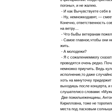
погоны», и не жалею.
- И как Вычувствуете себя в
- Ну, немножкодавят, — сме
Конечно, ответственность со
на ветру…
- Что быВы ветеранам поже
- Самое главное,чтобы они 
жить.
- А молодежи?
- Я с сожалениеммогу сказать
проводятся очень редко. По
немножко приучить. Ведь кул
исполнение,то даже случайног
хоть на минуточку придержит
выходишь после концерта, и
слушателисо словами: «Мужи
Две пожилыеженщины, Антон
Кирилловна, тоже не торопил
места под ласковым солнышк