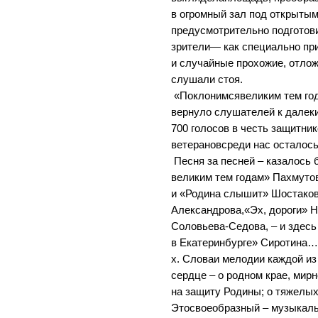
в огромный зал под открытым
предусмотрительно подготов
зрители— как специально при
и случайные прохожие, отло
слушали стоя.
«Поклонимсявеликим тем го
вернуло слушателей к далек
700 голосов в честь защитни
ветерановсреди нас осталос
Песня за песней – казалось 
великим тем годам» Пахмуто
и «Родина слышит» Шостаков
Александрова,«Эх, дороги» Н
Соловьева-Седова, – и здесь
в Екатеринбурге» Сиротина… 
х. Словаи мелодии каждой из
сердце – о родном крае, мирн
на защиту Родины; о тяжелы
Этосвоеобразный – музыкаль