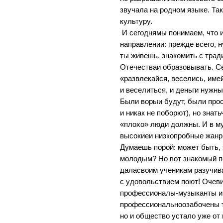
звучала на родном языке. Т
культуру.
И сегоднямы понимаем, что 
направлении: прежде всего, н
ты живешь, знакомить с трад
Отечестваи образовывать. Се
«развлекайся, веселись, им
и веселиться, и деньги нужны
Были ворыи будут, были прос
и никак не поборют), но знат
«плохо» люди должны. И в му
высокиеи низкопробные жанр
Думаешь порой: может быть, 
молодым? Но вот знакомый п
даласвоим ученикам разучива
с удовольствием поют! Очеви
профессионалы-музыканты и 
профессиональноозабочены т
но и общество устало уже от