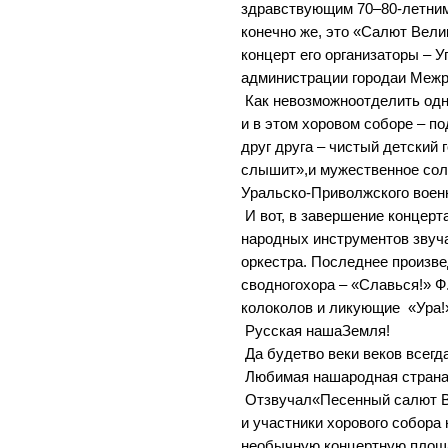
здравствующим 70–80-летними
конечно же, это «Салют Вели
концерт его организаторы – 
администрации городаи Межр
Как невозможноотделить одно
и в этом хоровом соборе – п
друг друга – чистый детский
слышит»,и мужественное сол
Уральско-Приволжского военн
И вот, в завершение концерт
народных инструментов звуч
оркестра. Последнее произве
сводногохора – «Славься!» Ф
колоколов и ликующие
«Ура!
Русская нашаЗемля!
Да будетво веки веков всегд
Любимая нашародная страна
Отзвучал«Песенный салют В
и участники хорового собора
необычную концертную площа