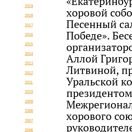
«Екатеринбу
2019
хоровой собо
2018
Песенный са
2017
Победе». Бес
2016
организатор
2015
2014
Аллой Григо
2013
Литвиной, п
2012
Уральской к
2011
президенто
2010
Межрегиона
2009
2008
хорового сою
2007
руководител
2006