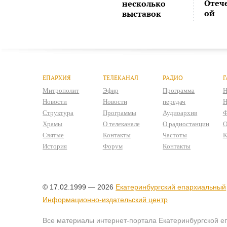
Отеч
несколько
ой
выставок
ЕПАРХИЯ
ТЕЛЕКАНАЛ
РАДИО
Г
Митрополит
Эфир
Программа
Н
Новости
Новости
передач
Н
Структура
Программы
Аудиоархив
Ф
Храмы
О телеканале
О радиостанции
О
Святые
Контакты
Частоты
К
История
Форум
Контакты
© 17.02.1999 — 2026
Екатеринбургский епархиальный
Информационно-издательский центр
Все материалы интернет-портала Екатеринбургской е