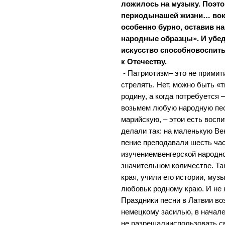
ложилось на музыку. Поэто
периодынашей жизни… вока
особенно бурно, оставив н
народные образцы». И убед
искусство способновоспит
к Отечеству.
- Патриотизм– это не прими
стрелять. Нет, можно быть «
родину, а когда потребуется 
возьмем любую народную пес
марийскую, – этои есть воспи
делали так: на маленькую Ве
пение преподавали шесть ча
изучениемвенгерской народно
значительном количестве. Та
края, учили его истории, муз
любовьк родному краю. И не 
Праздники песни в Латвии во
немецкому засилью, в начале
не разрешалииспользовать св