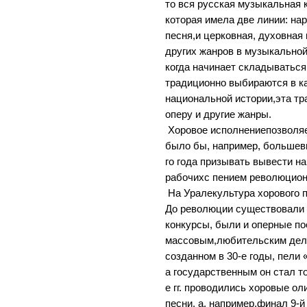
то вся русская музыкальная 
которая имела две линии: на
песня,и церковная, духовная 
других жанров в музыкальной
когда начинает складываться
традиционно выбираются в к
национальной истории,эта т
оперу и другие жанры.
Хоровое исполнениепозволяе
было бы, например, большеви
го года призывать вывести н
рабочихс пением революцио
На Уралекультура хорового 
До революции существовали 
конкурсы, были и оперные по
массовым,любительским дело
созданном в 30-е годы, пели 
а государственным он стал то
е гг. проводились хоровые о
песни, а, например,финал 9-й