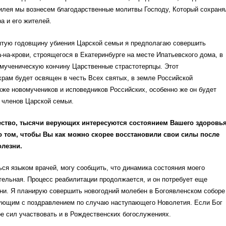
илея мы вознесем благодарственные молитвы Господу, Который сохраня
а и его жителей.
ятую годовщину убиения Царской семьи я предполагаю совершить
на-крови, строящегося в Екатеринбурге на месте Ипатьевского дома, в
 мученическую кончину Царственные страстотерпцы. Этот
рам будет освящен в честь Всех святых, в земле Российской
кже новомучеников и исповедников Российских, особенно же он будет
 членов Царской семьи.
ество, тысячи верующих интересуются состоянием Вашего здоровь
о том, чтобы Вы как можно скорее восстановили свои силы после
олезни.
ься языком врачей, могу сообщить, что динамика состояния моего
ельная. Процесс реабилитации продолжается, и он потребует еще
ни. Я планирую совершить новогодний молебен в Богоявленском соборе
рующим с поздравлением по случаю наступающего Новолетия. Если Бог
ре сил участвовать и в Рождественских богослужениях.