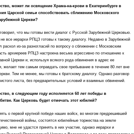
ство, может ли освящение Храма-на-крови в Екатеринбурге в
ния Царской семьи способствовать сближению Московского
Зарубежной Церкви?
 говорил, что мы готовы вести диалог с Русской Зарубежной Церковью.
 не все иерархи РПЦЗ готовы к такому диалогу. Недавно в Зарубежной
 раскол из-за разногласий по вопросу о сближении с Московским
асть архиереев РПЦЗ настроена весьма агрессивно по отношению к
вной Церкви и, используя всякого рода обвинения в адрес ее
 желает тем самым оправдать свое пребывание в течение 80 лет вне
ркви. Тем не менее, мы готовы к братскому диалогу. Однако разговор
чистого листа, без предварительных условий и взаимных обвинений.
ство, в следующем году исполняется 60 лет победы в
битве. Как Церковь будет отмечать этот юбилей?
мять о первой крупной победе наших войск, во многом предрешившей
течественной войны, состоятся юбилейные торжества на земле
имо, мне не удастся принять в них участие, однако иерархи и