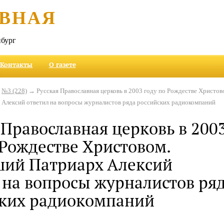
ВНАЯ
бург
Контакты
О газете
→
№3 (228)
→ Русская Православная церковь в 2003 году по Рождестве Христов
Алексий ответил на вопросы журналистов ряда российских радиокомпаний
 Православная церковь в 200
 Рождестве Христовом.
ший Патриарх Алексий
 на вопросы журналистов ря
ских радиокомпаний