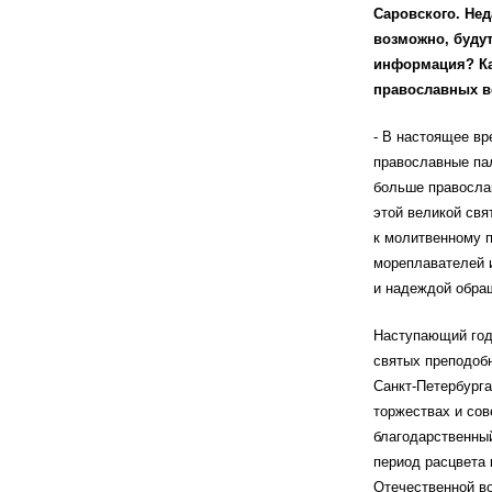
Саровского. Не
возможно, будут
информация? Ка
православных в
- В настоящее вр
православные па
больше правосла
этой великой свя
к молитвенному п
мореплавателей и
и надеждой обра
Наступающий год
святых преподобн
Санкт-Петербурга
торжествах и со
благодарственный
период расцвета 
Отечественной во