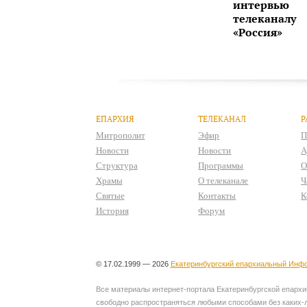
интервью
телеканалу
«Россия»
ЕПАРХИЯ
ТЕЛЕКАНАЛ
Р
Митрополит
Эфир
П
Новости
Новости
А
Структура
Программы
О
Храмы
О телеканале
Ч
Святые
Контакты
К
История
Форум
© 17.02.1999 — 2026
Екатеринбургский епархиальный Инфо
Все материалы интернет-портала Екатеринбургской епархии
свободно распространяться любыми способами без каких-л