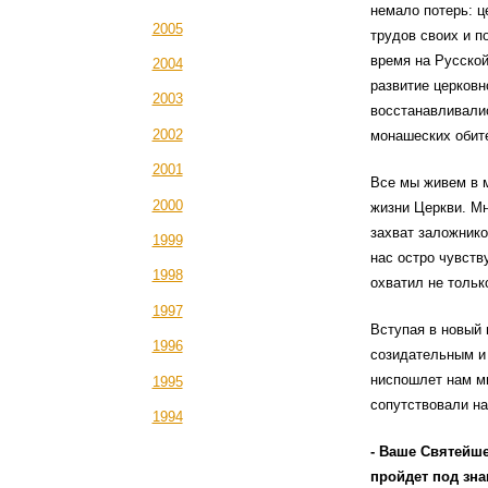
немало потерь: ц
2005
трудов своих и п
время на Русско
2004
развитие церковн
2003
восстанавливали
2002
монашеских обит
2001
Все мы живем в м
2000
жизни Церкви. Мн
захват заложнико
1999
нас остро чувств
1998
охватил не тольк
1997
Вступая в новый 
1996
созидательным и
ниспошлет нам ми
1995
сопутствовали на
1994
- Ваше Святейше
пройдет под зн