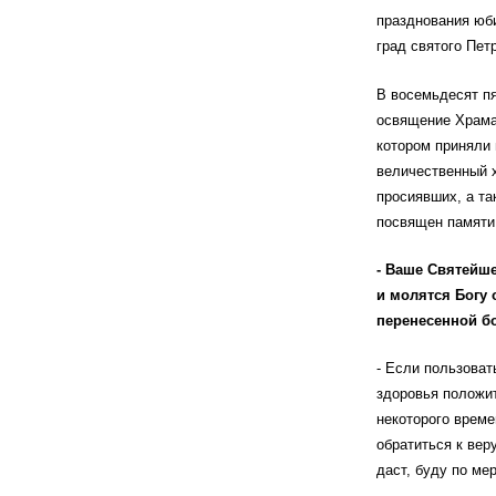
празднования юб
град святого Петр
В восемьдесят п
освящение Храма-
котором приняли
величественный х
просиявших, а та
посвящен памяти
- Ваше Святейш
и молятся Богу 
перенесенной б
- Если пользоват
здоровья положит
некоторого време
обратиться к ве
даст, буду по ме