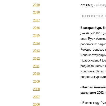
№3 (228)
/ 15 янва
2019
2018
ПЕРВОСВЯТИТ
2017
2016
Екатеринбург, 5
декабря 2002 год
2015
всея Руси Алекси
2014
российских ради
Рождественское 
2013
монашествующим 
2012
Православной Цер
радиостанциями с
2011
Христова. Затем 
2010
вопросы журнали
2009
- Каково полож
2008
уходящем 2002 
2007
- В этом году Ру
2006