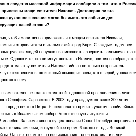
давно средства массовой информации сообщили о том, что в Росси
 привезены мощи святителя Николая. Достоверна ли эта
кое духовное значение могло бы иметь это событие для
ерующих нашей страны?
емя, чтобы молитвенно приложиться к мощам святителя Николая,
ломники отправляются в итальянский город Бари. С каждым годом все
вных русских людей получают возможность совершить паломничество к
тыне. Однако и те, кто не могут поехать в Италию, постоянно обращаютс
редстательству святителя Николая, ибо он не только покровитель
 путешественников, но и скорый помощник всем, кто с верой, упование
щаются к нему.
 знаменателен не только столетней годовщиной прославления в лике
ого Серафима Саровского. В 2003 году празднуется также 300-летие
 — города святого Петра. Я предполагаю принять участие в юбилейных
вершить в Исаакиевском соборе Божественную литургию и
 молебен. За время своего существования Санкт-Петербург переживал 
как столица империи, и труднейшее время блокады в годы Великой
йны. Однако, несмотря на все испытания, город выстоял, и в дни