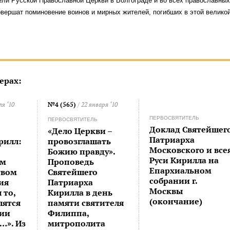
ли Русской Православной Церкви в Волгограде и во всех православных
вершат поминовение воинов и мирных жителей, погибших в этой велико
ерах:
ля ‘10
№4 (565)
/ 22 января ‘10
ПЕРВОСВЯТИТЕЛЬ
ПЕРВОСВЯТИТЕЛЬ
Доклад Святейшег
«Дело Церкви –
Патриарха
рилл:
провозглашать
Московского и все
Божию правду».
Руси Кирилла на
ым
Проповедь
Епархиальном
твом
Святейшего
собрании г.
ия
Патриарха
Москвы
 то,
Кирилла в день
(окончание)
лятся
памяти святителя
нии
Филиппа,
…». Из
митрополита