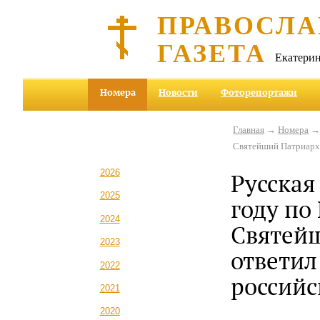
ПРАВОСЛА
ГАЗЕТА
Екатерин
Номера
Новости
Фоторепортажи
Главная
→
Номера
Святейший Патриарх 
2026
Русская
2025
году по
2024
Святей
2023
ответил
2022
россий
2021
2020