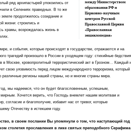
между Министерством
елый ряд архипастырей упокоились от
образования РФ и
очили в Селениях праведных. В то же
Церковно-научным
й земле продолжилось созидание и
центром Русской
ой жизни: строились и
Православной Церкви
сь храмы, возрождалась жизнь в
«Православная
энциклопедия»
елях.
ире, и события, которые происходят в государстве, отражаются и на
ого трагедий произошло в России в уходящем году: стихийные бедствия
в в Москве, кровопролитный террористический акт в Грозном… Каждый 
ует свою уязвимость перед лицом международного терроризма, который
о различные регионы нашей страны, но и многие страны мира.
год, мы надеемся, что он будет благословенным, успешным,
 мирным. Хочется верить, что Господь внемлет нашим молитвам и
р, согласие и благополучие, избавит нас от тревог, которые
шему Отечеству в истекшем году.
ство, в своем послании Вы упомянули о том, что наступающий год
аком столетия прославления в лике святых преподобного Серафима