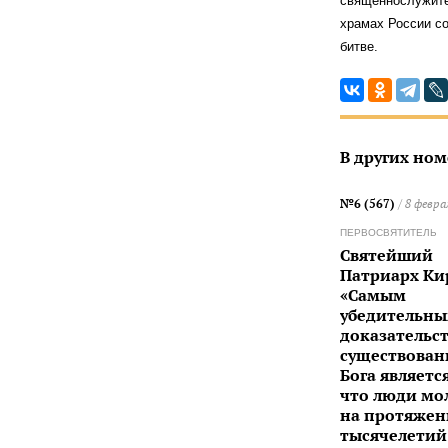
священнослужите
храмах России со
битве.
В других ном
№6 (567)
/ 8 февра
ПЕРВОСВЯТИТЕЛЬ
Святейший
Патриарх Ки
«Самым
убедительн
доказательс
существован
Бога является
что люди мо
на протяже
тысячелетий