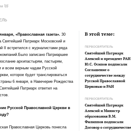
ря ‘03
ЕЛЬ
В этой теме:
 января, «Православная газета».
30
а Святейший Патриарх Московский и
ПЕРВОСВЯТИТЕЛЬ
й II встретился с журналистами ряда
Святейший Патриарх
окомпаний.Было записано Патриаршее
Алексий и президент РАН
послание архипастырям, пастырям,
Ю.С. Осипов подписали
и всем верным чадам Русской
Соглашение о
кви, которое будет транслироваться
сотрудничестве между
Русской Православной
траны 6 января, в Навечерие Рождества
Церковью и РАН
Святейший Патриарх ответил на
стов.
ПЕРВОСВЯТИТЕЛЬ
Святейший Патриарх
ение Русской Православной Церкви в
Алексий и Министр
году?
образования В.М.
Филиппов подписали
сская Православная Церковь понесла
Договор о сотрудничеств