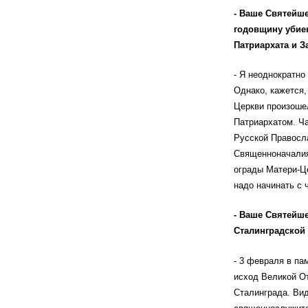
- Ваше Святейше
годовщину убие
Патриархата и 
- Я неоднократно
Однако, кажется,
Церкви произошел
Патриархатом. Ч
Русской Правосла
Священноначалия,
ограды Матери-Це
надо начинать с 
- Ваше Святейше
Сталинградской 
- 3 февраля в па
исход Великой О
Сталинграда. Вид