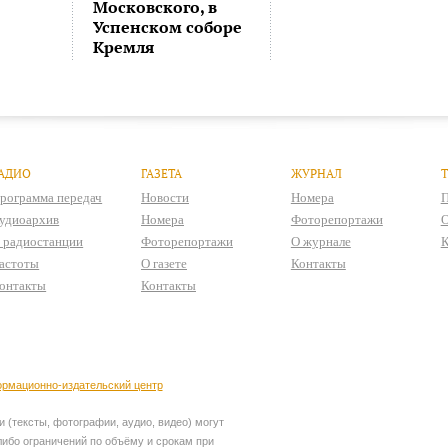
Московского, в
Успенском соборе
Кремля
АДИО
ГАЗЕТА
ЖУРНАЛ
рограмма передач
Новости
Номера
П
удиоархив
Номера
Фоторепортажи
О
 радиостанции
Фоторепортажи
О журнале
К
астоты
О газете
Контакты
онтакты
Контакты
рмационно-издательский центр
 (тексты, фотографии, аудио, видео) могут
ибо ограничений по объёму и срокам при