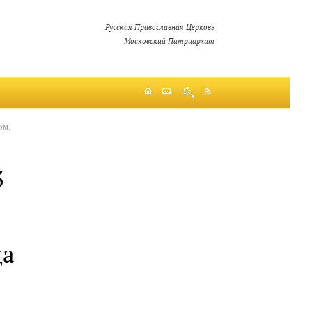
Русская Православная Церковь
Московский Патриархат
ом.
3
да