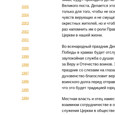
Великого поста. Делается это
2005
только для того, чтобы не ос
2004
чувств верующих и не смуща
2003
окрестных жителей, но и что
раз напомнить им о роли Пра
2002
Церкви в нашей жизни.
2001
Во всенародный праздник Де
2000
Победы в храмах будет отсл
1999
заупокойная служба о душах
за Веру и Отечество воинов.
1998
праздник со слезами на глаза
1997
духовенство благословит вер
1996
воинского долга перед отпра
что это будет традицией горо
1995
1994
Местная власть и отец намес
взаимном сотрудничестве в о
служения Церкви в обществе