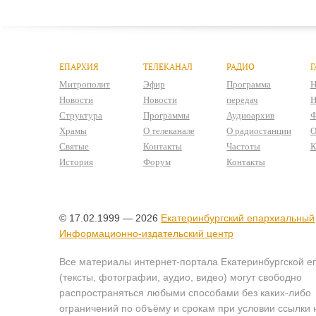
ЕПАРХИЯ
ТЕЛЕКАНАЛ
РАДИО
Г
Митрополит
Эфир
Программа
Н
Новости
Новости
передач
Н
Структура
Программы
Аудиоархив
Ф
Храмы
О телеканале
О радиостанции
О
Святые
Контакты
Частоты
К
История
Форум
Контакты
© 17.02.1999 — 2026
Екатеринбургский епархиальный
Информационно-издательский центр
Все материалы интернет-портала Екатеринбургской е
(тексты, фотографии, аудио, видео) могут свободно
распространяться любыми способами без каких-либо
ограничений по объёму и срокам при условии ссылки 