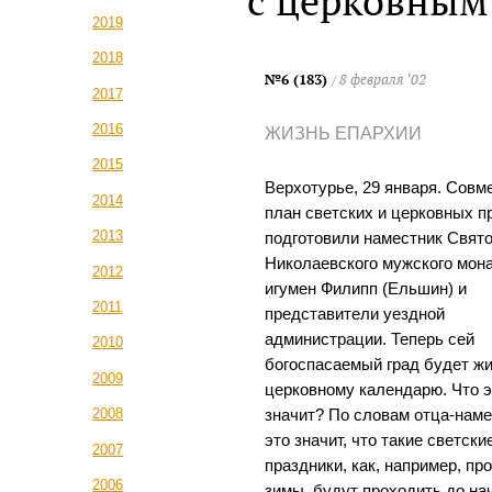
с церковным
2019
2018
№6 (183)
/ 8 февраля ‘02
2017
2016
ЖИЗНЬ ЕПАРХИИ
2015
Верхотурье, 29 января. Совм
2014
план светских и церковных п
2013
подготовили наместник Свято
Николаевского мужского мон
2012
игумен Филипп (Ельшин) и
2011
представители уездной
администрации. Теперь сей
2010
богоспасаемый град будет жи
2009
церковному календарю. Что э
2008
значит? По словам отца-наме
это значит, что такие светски
2007
праздники, как, например, пр
2006
зимы, будут проходить до на