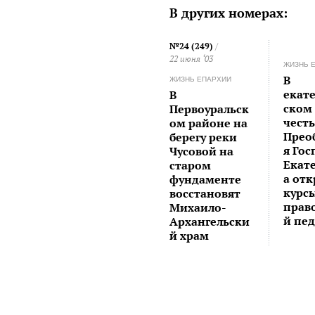
В других номерах:
№24 (249)
/
22 июня ‘03
ЖИЗНЬ 
В
ЖИЗНЬ ЕПАРХИИ
екат
В
ском
Первоуральск
чест
ом районе на
Прео
берегу реки
я Гос
Чусовой на
Екат
старом
а от
фундаменте
курс
восстановят
прав
Михаило-
й пе
Архангельски
й храм