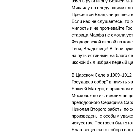
взял в руки икону Божией Ма
Михаилу со следующими слов
Пресвятой Владычицы шество
Если нас не слушаетесь, то 
милость и не прогневайте Гос
старица Марфа не смогла уст
Феодоровской иконой на колен
Твоя, Владычице! В Твои рук
на путь истинный, на благо се
иконой был избран первый ц
В Царском Селе в 1909–1912 
Государев собор” в память я
Божией Матери, с приделом в
Московского и с нижним пещ
преподобного Серафима Саро
Николая Второго работы по 
произведены с особым уваже
искусству. Построен был это
Благовещенского собора в др