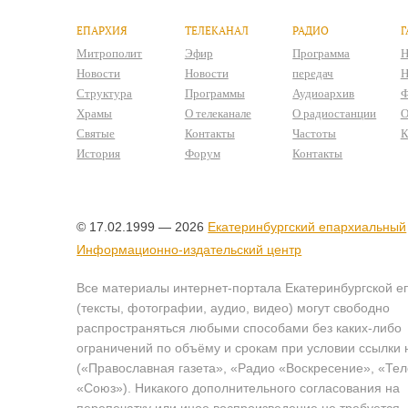
ЕПАРХИЯ
ТЕЛЕКАНАЛ
РАДИО
Г
Митрополит
Эфир
Программа
Н
Новости
Новости
передач
Н
Структура
Программы
Аудиоархив
Ф
Храмы
О телеканале
О радиостанции
О
Святые
Контакты
Частоты
К
История
Форум
Контакты
© 17.02.1999 — 2026
Екатеринбургский епархиальный
Информационно-издательский центр
Все материалы интернет-портала Екатеринбургской е
(тексты, фотографии, аудио, видео) могут свободно
распространяться любыми способами без каких-либо
ограничений по объёму и срокам при условии ссылки 
(«Православная газета», «Радио «Воскресение», «Те
«Союз»). Никакого дополнительного согласования на
перепечатку или иное воспроизведение не требуется.