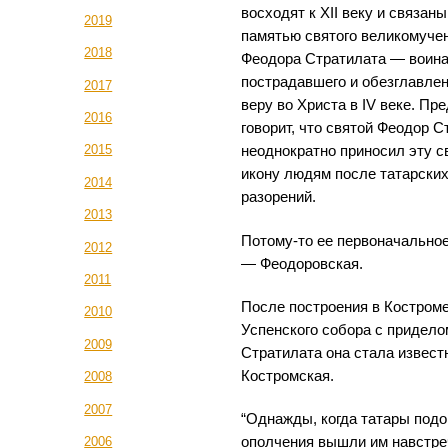
восходят к XII веку и связаны
2019
памятью святого великомуче
2018
Феодора Стратилата — воина
пострадавшего и обезглавлен
2017
веру во Христа в IV веке. Пр
2016
говорит, что святой Феодор С
2015
неоднократно приносил эту с
икону людям после татарски
2014
разорений.
2013
Потому-то ее первоначально
2012
— Феодоровская.
2011
После построения в Костроме
2010
Успенского собора с придело
2009
Стратилата она стала извест
Костромская.
2008
2007
“Однажды, когда татары подо
ополчения вышли им навстреч
2006