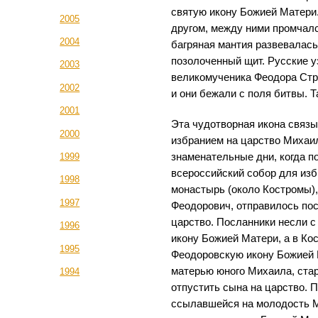
святую икону Божией Матери.
2005
другом, между ними промчал
2004
багряная мантия развевалась
позолоченный щит. Русские у
2003
великомученика Феодора Стра
2002
и они бежали с поля битвы. 
2001
Эта чудотворная икона связы
2000
избранием на царство Михаи
1999
знаменательные дни, когда п
всероссийский собор для изб
1998
монастырь (около Костромы)
1997
Феодорович, отправилось пос
царство. Посланники несли 
1996
икону Божией Матери, а в Кос
1995
Феодоровскую икону Божией 
матерью юного Михаила, ста
1994
отпустить сына на царство. П
ссылавшейся на молодость М